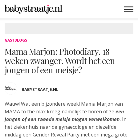
MAMABLOGS
MAMAVLOGS
ZWANGER
BABY
LIFESTYLE
MUSTHAVES
CELEBS
ADVIES
WEBSHOPS
GRATIS
WIN
KORTINGEN
GASTBLOGS
Mama Marjon: Photodiary. 18
weken zwanger. Wordt het een
jongen of een meisje?
BABYSTRAATJE.NL
Wauw! Wat een bijzondere week! Mama Marjon van
MAMA to the max kreeg
namelijk te horen of ze
een
jongen of een tweede meisje mogen verwelkomen
. In
het ziekenhuis naar de gynaecologe en diezelfde
middag een Gender Reveal Party met een mega grote