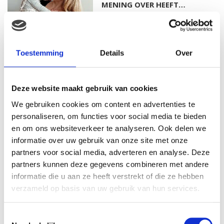
MENING OVER HEEFT…
MAMA ESTHER: OP MIJN 20E
RAAKTE IK ZWANGER VAN
Toestemming
Details
Over
MIJN EERSTE DOCHTER
Deze website maakt gebruik van cookies
We gebruiken cookies om content en advertenties te
MAMA ISABELLA: MIJN
personaliseren, om functies voor social media te bieden
BEVALLINGSVERHAAL DEEL 1
en om ons websiteverkeer te analyseren. Ook delen we
informatie over uw gebruik van onze site met onze
partners voor social media, adverteren en analyse. Deze
partners kunnen deze gegevens combineren met andere
MAMA ALYSIA: IK KREEG
informatie die u aan ze heeft verstrekt of die ze hebben
HERHAALDE MISKRAMEN, IK
verzameld op basis van uw gebruik van hun services.
VOELDE ME EEN
MISLUKKELING…
Toestemmingsselectie