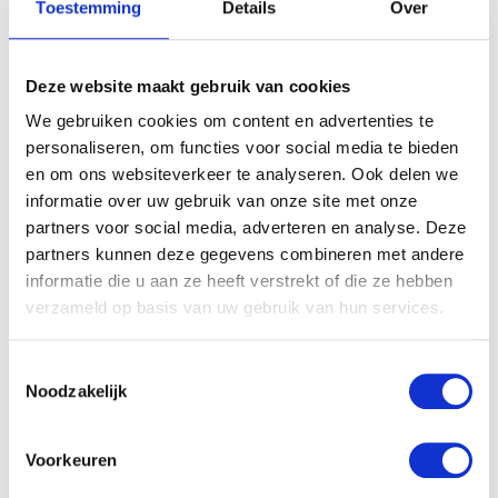
Toestemming
Details
Over
mama?”
Deze website maakt gebruik van cookies
Ondanks dat ik mij super voelde maakte ik mij wel
We gebruiken cookies om content en advertenties te
zorgen over de kilo’s die ik aan was gekomen. Ik ben
personaliseren, om functies voor social media te bieden
getest op zwangerschapssuiker maar gelukkig heb ik
en om ons websiteverkeer te analyseren. Ook delen we
dit niet. Ik heb gewoon echt de pech dat mijn lichaam
informatie over uw gebruik van onze site met onze
veel extra kilo’s aanmaakt tijdens mijn zwangerschap. Ik
partners voor social media, adverteren en analyse. Deze
heb het naast mij neergelegd en het is iets waar we na
partners kunnen deze gegevens combineren met andere
de zwangerschap wel mee aan de slag gaan.
informatie die u aan ze heeft verstrekt of die ze hebben
verzameld op basis van uw gebruik van hun services.
Nadat de 30 weken gepasseerd waren vloog de tijd
voorbij. Kamertje was inmiddels af, alles is in huis en het
Toestemmingsselectie
is nu een kwestie van onszelf klaarmaken voor de
Noodzakelijk
geboorte van ons kindje. Nu alles zo snel dichterbij
komt voel ik aan mezelf dat ik er nog niet bij stil had
Voorkeuren
gestaan wat een inpakt het op mijn leven en ons leven
heeft.