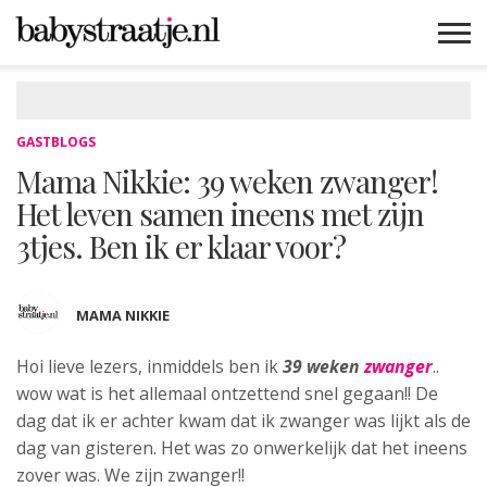
MAMABLOGS
MAMAVLOGS
ZWANGER
BABY
LIFESTYLE
MUSTHAVES
CELEBS
ADVIES
WEBSHOPS
GRATIS
WIN
KORTINGEN
GASTBLOGS
Mama Nikkie: 39 weken zwanger!
Het leven samen ineens met zijn
3tjes. Ben ik er klaar voor?
MAMA NIKKIE
Hoi lieve lezers, inmiddels ben ik
39 weken
zwanger
..
wow wat is het allemaal ontzettend snel gegaan!! De
dag dat ik er achter kwam dat ik zwanger was lijkt als de
dag van gisteren. Het was zo onwerkelijk dat het ineens
zover was. We zijn zwanger!!