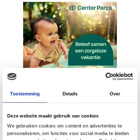
Toestemming
Details
Over
“Voor je het weet is het
moment voorbij en dat
Deze website maakt gebruik van cookies
moment krijg je nooit
We gebruiken cookies om content en advertenties te
personaliseren, om functies voor social media te bieden
meer terug.”