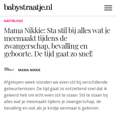
GASTBLOGS
MAMABLOGS
MAMAVLOGS
ZWANGER
BABY
LIFESTYLE
MUSTHAVES
CELEBS
ADVIES
WEBSHOPS
GRATIS
WIN
KORTINGEN
Mama Nikkie: Sta stil bij alles wat je
meemaakt tijdens de
zwangerschap, bevalling en
geboorte. De tijd gaat zo snel!
MAMA NIKKIE
Afgelopen week stonden we even stil
bij verschillende
gebeurtenissen. De tijd gaat zo ontzettend snel dat ik
geleerd heb om echt even stil te staan. Stil te staan bij
alles wat je meemaakt tijdens je zwangerschap, de
bevalling en ook als je kindje eenmaal is geboren.