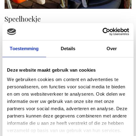
Speelhoekje
Weer lekker thuis gaat Javi meteen spelen in zijn
speelhoekje, die na zijn eerste verjaardag echt uitpuilt
van het speelgoed. Ik kan niet wachten tot onze
Toestemming
Details
Over
speelkamer af is, en ik mijn woonkamer weer terug heb.
Ik heb altijd geroepen dat mijn huis nooit een
poppenkast zou worden… nou guess again! Alles voor
Deze website maakt gebruik van cookies
die kleine… haha.
We gebruiken cookies om content en advertenties te
personaliseren, om functies voor social media te bieden
en om ons websiteverkeer te analyseren. Ook delen we
informatie over uw gebruik van onze site met onze
partners voor social media, adverteren en analyse. Deze
partners kunnen deze gegevens combineren met andere
informatie die u aan ze heeft verstrekt of die ze hebben
verzameld op basis van uw gebruik van hun services.