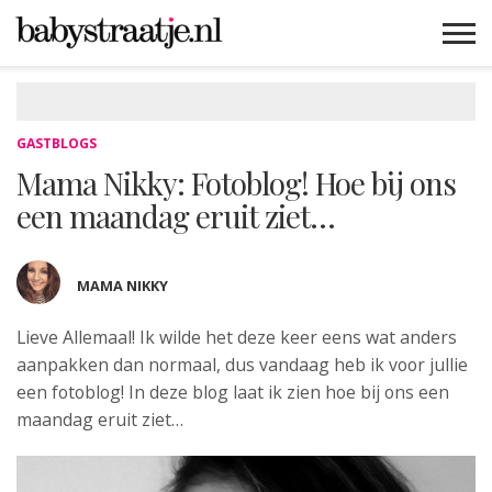
MAMABLOGS
MAMAVLOGS
ZWANGER
BABY
LIFESTYLE
MUSTHAVES
CELEBS
ADVIES
WEBSHOPS
GRATIS
WIN
KORTINGEN
GASTBLOGS
Mama Nikky: Fotoblog! Hoe bij ons
een maandag eruit ziet…
MAMA NIKKY
Lieve Allemaal! Ik wilde het deze keer
eens wat anders
aanpakken dan normaal, dus vandaag heb ik voor jullie
een fotoblog! In deze blog laat ik zien hoe bij ons een
maandag eruit ziet…