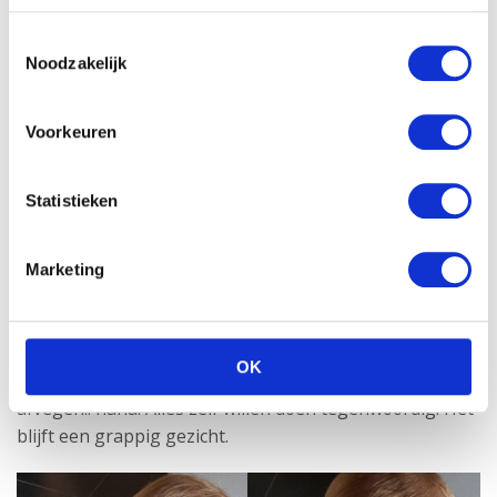
Toestemmingsselectie
Noodzakelijk
Voorkeuren
Statistieken
Marketing
Zelf doen
Rond 11 uur is het tijd voor wat fruit. Vandaag is het
OK
kiwi. Meneer wil daarna natuurlijk zelf z’n snoet
afvegen.. haha! Alles zelf willen doen tegenwoordig. Het
blijft een grappig gezicht.