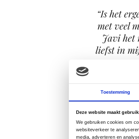
“Is het erg
met veel 
Javi het 
liefst in m
Toestemming
Kenmerken van hoogge
– Bij een leeftijd van ongeve
Deze website maakt gebruik
recht aan kunnen kijken.
– Bij een leeftijd van ongev
We gebruiken cookies om cont
– meestal door overprikkeli
websiteverkeer te analyseren
– Snel schrikken
media, adverteren en analys