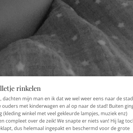
lletje rinkelen
, dachten mijn man en ik dat we wel weer eens naar de stad
e ouders met kinderwagen en al op naar de stad! Buiten gin
ng (kleding winkel met veel gekleurde lampjes, muziek enz)
ten compleet over de zeik! We snapte er niets van! Hij lag toc
eklapt, dus helemaal ingepakt en beschermd voor de grote