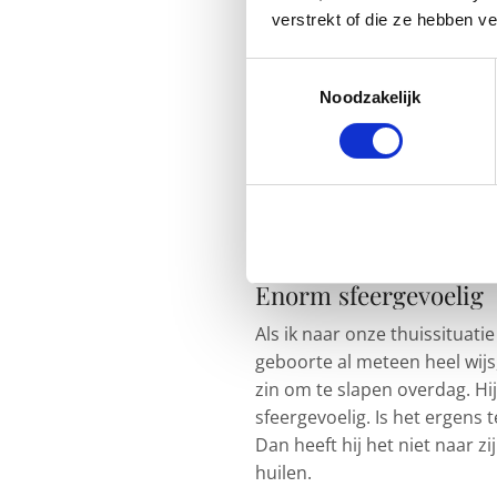
verstrekt of die ze hebben v
– Veel huilen – weinig slapen
– Niet alleen willen zijn – d
Toestemmingsselectie
– Sfeergevoelig – heeft behoef
Noodzakelijk
ontspannen.
– Merkt emoties op bij ander
– Raakt overstuur als je op 
– Oog voor detail – word hele
kleine diertjes enz.
– Heeft last van prikkelende 
Enorm sfeergevoelig
Als ik naar onze thuissituatie 
geboorte al meteen heel wijs
zin om te slapen overdag. Hij
sfeergevoelig. Is het ergens
Dan heeft hij het niet naar zij
huilen.