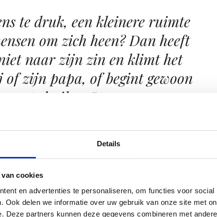
ens te druk, een kleinere ruimte
mensen om zich heen? Dan heeft
niet naar zijn zin en klimt het
ij of zijn papa, of begint gewoon
te huilen. “
Details
voeligheid bij je baby
er 2 weken oud, al met zijn/haar ogen dingen kunnen volgen,
 van cookies
eer 6 maanden moeilijk in slaap kunnen vallen – slaapproble
ent en advertenties te personaliseren, om functies voor social
ng of behoefte aan hechting met mama/papa.
. Ook delen we informatie over uw gebruik van onze site met on
e. Deze partners kunnen deze gegevens combineren met andere i