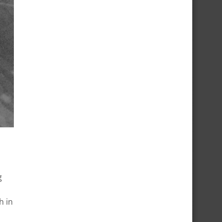
g
h in