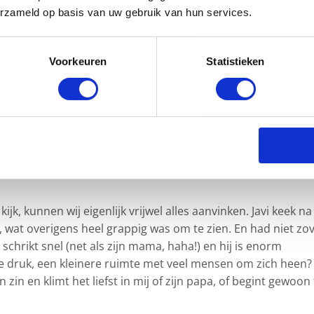
erzameld op basis van uw gebruik van hun services.
raagdoek
baby
– alleen maar bij mama/papa/ vertrouwd pers
te aan een fijne sfeer in huis zodat hij/zij goed kan
Voorkeuren
Statistieken
e
strenge toon spreekt of van harde geluiden
maal verliefd op kleine (schattige) dingen zoals bloemetjes,
of kriebelende kleding
kijk, kunnen wij eigenlijk vrijwel alles aanvinken. Javi keek na 
, wat overigens heel grappig was om te zien. En had niet zo
 schrikt snel (net als zijn mama, haha!) en hij is enorm
 te druk, een kleinere ruimte met veel mensen om zich heen?
n zin en klimt het liefst in mij of zijn papa, of begint gewoon 