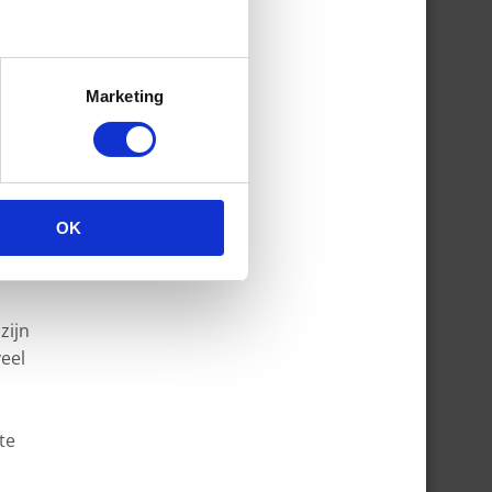
oon.
Marketing
OK
zijn
veel
te