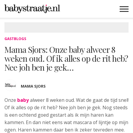
MAMABLOGS
MAMAVLOGS
ZWANGER
BABY
LIFESTYLE
MUSTHAVES
CELEBS
ADVIES
WEBSHOPS
GRATIS
WIN
KORTINGEN
GASTBLOGS
Mama Sjors: Onze baby alweer 8
weken oud. Of ik alles op de rit heb?
Nee joh ben je gek…
MAMA SJORS
Onze
baby
alweer 8 weken oud.
Wat de gaat de tijd snel!
Of ik alles op de rit heb? Nee joh ben je gek. Nog steeds
is een ochtend goed gestart als ik mijn haren kan
kammen. En dan niet eens wat mascara of lijntje op mijn
ogen. Haren kammen daar ben ik zeker tevreden mee.