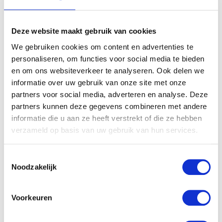
Laten huilen doen we niet, wilt hij gedragen worden of
in slaap wiegen? Dan doen we dat. Mijn schoot is bijna
Deze website maakt gebruik van cookies
continue bezet. Ik voed onze baby op verzoek, dus dat
We gebruiken cookies om content en advertenties te
kan ieder moment van de dag zijn. Geen verplichte
personaliseren, om functies voor social media te bieden
tijden. Want nu ik dit schrijf (23.15 uur) wacht ik op een
en om ons websiteverkeer te analyseren. Ook delen we
voeding, omdat meneer enige tijd pakt om te ontwaken.
informatie over uw gebruik van onze site met onze
En een droomvoeding (drinken tijdens slapen) doet hij
partners voor social media, adverteren en analyse. Deze
helaas niet. Dus moet peuter lief heel vaak wachten.
partners kunnen deze gegevens combineren met andere
Met regelmaat doen we heel creatief en spelen we op
informatie die u aan ze heeft verstrekt of die ze hebben
de bank of waar ik dan ook zit.
verzameld op basis van uw gebruik van hun services.
Toestemmingsselectie
Noodzakelijk
Voorkeuren