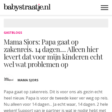
MAMABLOGS
MAMAVLOGS
ZWANGER
BABY
LIFESTYLE
MUSTHAVES
CELEBS
ADVIES
WEBSHOPS
GRATIS
WIN
KORTINGEN
GASTBLOGS
Mama Sjors: Papa gaat op
zakenreis. 14 dagen… Alleen hier
levert dat voor mijn kinderen echt
wel wat problemen op
MAMA SJORS
Papa gaat op zakenreis. Dit is voor
ons als gezin echt
heel nieuw. Papa is voor de tweede keer ver weg op reis.
Nu alleen voor 14 dagen… Ja echt waar, 14 dagen. 2 hele
weken! Support van je partner is wat je nodig hebt met