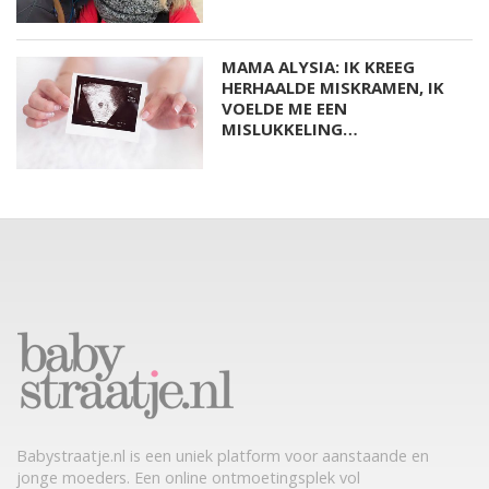
MAMA ALYSIA: IK KREEG
HERHAALDE MISKRAMEN, IK
VOELDE ME EEN
MISLUKKELING…
Babystraatje.nl is een uniek platform voor aanstaande en
jonge moeders. Een online ontmoetingsplek vol