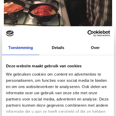
Ik vind het verschrikkelijk voor hem. Mijn hart breekt in
miljoenen stukjes en ik wil hem zo graag op zijn gemak
stellen. Maar niks is goed want het is niet papa. Dit is
Toestemming
Details
Over
denk ik een van de moeilijkste dingen die ik tegenkom
in het moederschap. Hartpijn en heimwee naar papa of
Deze website maakt gebruik van cookies
mama. Daar kan niemand wat van wegnemen behalve
de ouder in kwestie zelf. Afleiding helpt iets. Even
We gebruiken cookies om content en advertenties te
koken, gamen of met een vriendje spelen. Maar zodra
personaliseren, om functies voor social media te bieden
het etenstijd en bedtijd er aankomt dan is het dubbel
en om ons websiteverkeer te analyseren. Ook delen we
informatie over uw gebruik van onze site met onze
aanwezig.
partners voor social media, adverteren en analyse. Deze
partners kunnen deze gegevens combineren met andere
“Dit is bij ons dus de
informatie die u aan ze heeft verstrekt of die ze hebben