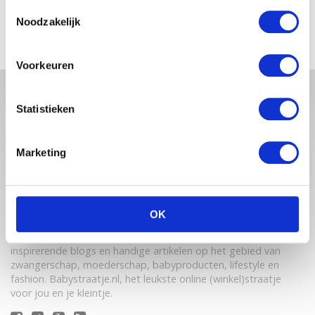
Toestemmingsselectie
MISLUKKELING…
Noodzakelijk
Voorkeuren
Statistieken
Marketing
OK
Babystraatje.nl is een uniek platform voor aanstaande en
jonge moeders. Een online ontmoetingsplek vol
inspirerende blogs en handige artikelen op het gebied van
zwangerschap, moederschap, babyproducten, lifestyle en
fashion. Babystraatje.nl, het leukste online (winkel)straatje
voor jou en je kleintje.