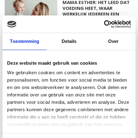
MAMA ESTHER: HET LEED DAT
VOEDING HEET, WAAR
WERKELIJK IEDEREEN EEN
MENING OVER HEEFT…
Toestemming
Details
Over
MAMA ESTHER: OP MIJN 20E
RAAKTE IK ZWANGER VAN
MIJN EERSTE DOCHTER
Deze website maakt gebruik van cookies
We gebruiken cookies om content en advertenties te
personaliseren, om functies voor social media te bieden
MAMA ISABELLA: MIJN
en om ons websiteverkeer te analyseren. Ook delen we
BEVALLINGSVERHAAL DEEL 1
informatie over uw gebruik van onze site met onze
partners voor social media, adverteren en analyse. Deze
partners kunnen deze gegevens combineren met andere
informatie die u aan ze heeft verstrekt of die ze hebben
verzameld op basis van uw gebruik van hun services.
MAMA ALYSIA: IK KREEG
HERHAALDE MISKRAMEN, IK
VOELDE ME EEN