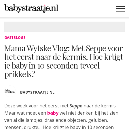
MAMABLOGS
MAMAVLOGS
ZWANGER
BABY
LIFESTYLE
MUSTHAVES
CELEBS
ADVIES
WEBSHOPS
GRATIS
WIN
KORTINGEN
GASTBLOGS
Mama Wytske Vlog: Met Seppe voor
het eerst naar de kermis. Hoe krijgt
je baby in 10 seconden teveel
prikkels?
BABYSTRAATJE.NL
Deze week voor het eerst met
Seppe
naar de kermis.
Maar wat
moet een
baby
wel niet denken bij het zien
van al die lampjes, draaiende objecten, geluiden,
mensen, drukte… Hoe krijgt je baby in 10 seconden