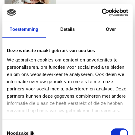
MAMA ESTHER: OP MIJN 20E
RAAKTE IK ZWANGER VAN
Toestemming
Details
Over
MIJN EERSTE DOCHTER
Deze website maakt gebruik van cookies
We gebruiken cookies om content en advertenties te
MAMA ISABELLA: MIJN
BEVALLINGSVERHAAL DEEL 1
personaliseren, om functies voor social media te bieden
en om ons websiteverkeer te analyseren. Ook delen we
informatie over uw gebruik van onze site met onze
partners voor social media, adverteren en analyse. Deze
partners kunnen deze gegevens combineren met andere
MAMA ALYSIA: IK KREEG
informatie die u aan ze heeft verstrekt of die ze hebben
HERHAALDE MISKRAMEN, IK
verzameld op basis van uw gebruik van hun services.
VOELDE ME EEN
MISLUKKELING…
Toestemmingsselectie
Noodzakelijk