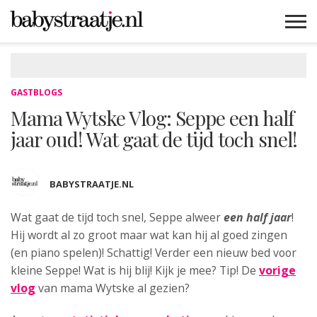
MAMABLOGS
MAMAVLOGS
ZWANGER
BABY
LIFESTYLE
MUSTHAVES
CELEBS
ADVIES
WEBSHOPS
GRATIS
WIN
KORTINGEN
GASTBLOGS
Mama Wytske Vlog: Seppe een half
jaar oud! Wat gaat de tijd toch snel!
BABYSTRAATJE.NL
Wat gaat de tijd toch snel, Seppe alweer
een half jaar
!
Hij wordt al
zo groot maar wat kan hij al goed zingen
(en piano spelen)! Schattig! Verder een nieuw bed voor
kleine Seppe! Wat is hij blij! Kijk je mee? Tip! De
vorige
vlog
van mama Wytske al gezien?