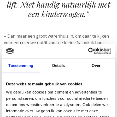
lift. Niet handig natuurlijk met
een kinderwagen.”
– Dan maar een groot warenhuis in, om daar te kijken
voor een nieuwe outfit voor de kleine (ja ook ik hoor
inmiddels bij de categorie die vooral shopt voor
kinderkleding en niet meer voor mezelf). Daar
aangekomen even kijken waar de kinderafdeling zich
Toestemming
Details
Over
bevindt. En wat bleek, die zit op de 1e verdieping, niet
handig natuurlijk met een kinderwagen. Dus op zoek
naar de lift. Helemaal achterin in de hoek was de lift,
Deze website maakt gebruik van cookies
dus de eerder genoemde mensenmassa ook ontwijkend
We gebruiken cookies om content en advertenties te
de lift bereikt. En wat blijkt boven aangekomen, de
personaliseren, om functies voor social media te bieden
kinderafdeling is gesitueerd in de verst gelegen hoek
en om ons websiteverkeer te analyseren. Ook delen we
vanaf de lift. Echt heel onhandig.
informatie over uw gebruik van onze site met onze