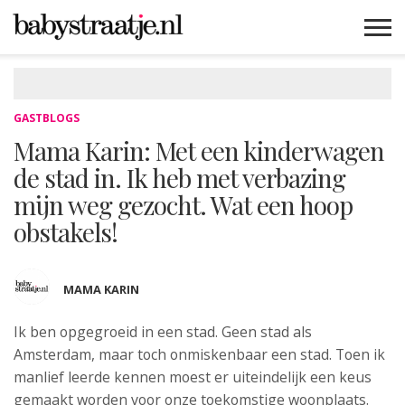
MAMABLOGS
MAMAVLOGS
ZWANGER
BABY
LIFESTYLE
MUSTHAVES
CELEBS
ADVIES
WEBSHOPS
GRATIS
WIN
KORTINGEN
GASTBLOGS
Mama Karin: Met een kinderwagen
de stad in. Ik heb met verbazing
mijn weg gezocht. Wat een hoop
obstakels!
MAMA KARIN
Ik ben opgegroeid in een stad. Geen stad als
Amsterdam, maar toch onmiskenbaar een stad. Toen ik
manlief leerde kennen moest er uiteindelijk een keus
gemaakt worden voor onze toekomstige woonplaats.