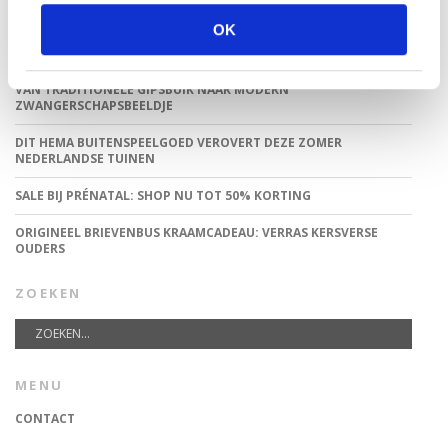
OK
TOP 5 BESTE LANDAL VAKANTIEPARKEN VOOR GEZINNEN DEZE
ZOMER
VAN TRADITIONELE GIPSBUIK NAAR MODERN
ZWANGERSCHAPSBEELDJE
DIT HEMA BUITENSPEELGOED VEROVERT DEZE ZOMER
NEDERLANDSE TUINEN
SALE BIJ PRÉNATAL: SHOP NU TOT 50% KORTING
ORIGINEEL BRIEVENBUS KRAAMCADEAU: VERRAS KERSVERSE
OUDERS
ZOEKEN
MENU
CONTACT