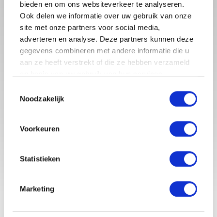
bieden en om ons websiteverkeer te analyseren.
Ook delen we informatie over uw gebruik van onze
site met onze partners voor social media,
adverteren en analyse. Deze partners kunnen deze
gegevens combineren met andere informatie die u
aan ze heeft verstrekt of die ze hebben verzameld
op basis van uw gebruik van hun services.
Toestemmingsselectie
Noodzakelijk
Babystraatje.nl is een uniek platform voor aanstaande en
jonge moeders. Een online ontmoetingsplek vol
inspirerende blogs en handige artikelen op het gebied van
Voorkeuren
zwangerschap, moederschap, babyproducten, lifestyle en
fashion. Babystraatje.nl, het leukste online (winkel)straatje
voor jou en je kleintje.
Statistieken
Marketing
LAATSTE BLOGS
DEZE HEMA ZWANGERSCHAPSONDERGOED ESSENTIALS HAD JE
LIEVER EERDER ONTDEKT