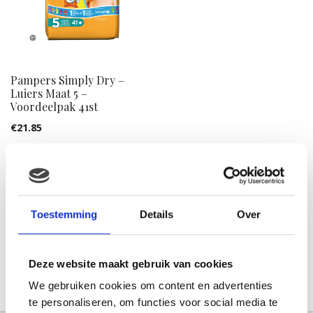
Pampers Simply Dry –
Luiers Maat 5 –
Voordeelpak 41st
€
21.85
FILTER OP PRIJS
Toestemming
Details
Over
Min.
Max.
Deze website maakt gebruik van cookies
prijs
prijs
FILTER
We gebruiken cookies om content en advertenties
te personaliseren, om functies voor social media te