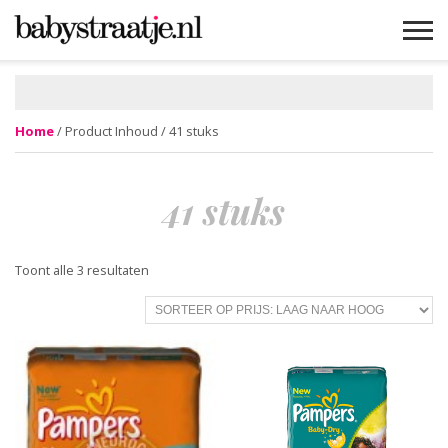
MAMABLOGS
MAMAVLOGS
ZWANGER
BABY
LIFESTYLE
MUSTHAVES
CELEBS
ADVIES
WEBSHOPS
GRATIS
WIN
KORTINGEN
Home
/ Product Inhoud / 41 stuks
41 stuks
Gesorteerd
Toont alle 3 resultaten
op
prijs:
laag
naar
hoog