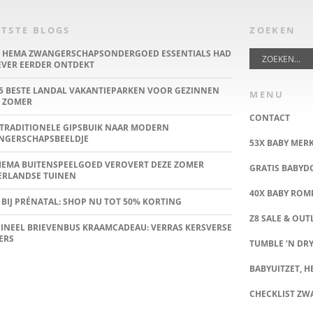
TSTE BLOGS
ZOEKEN
E HEMA ZWANGERSCHAPSONDERGOED ESSENTIALS HAD
IEVER EERDER ONTDEKT
5 BESTE LANDAL VAKANTIEPARKEN VOOR GEZINNEN
MENU
 ZOMER
CONTACT
TRADITIONELE GIPSBUIK NAAR MODERN
NGERSCHAPSBEELDJE
53X BABY MER
HEMA BUITENSPEELGOED VEROVERT DEZE ZOMER
GRATIS BABY
ERLANDSE TUINEN
40X BABY ROMP
 BIJ PRÉNATAL: SHOP NU TOT 50% KORTING
Z8 SALE & OUT
INEEL BRIEVENBUS KRAAMCADEAU: VERRAS KERSVERSE
ERS
TUMBLE ‘N DRY
BABYUITZET, HE
CHECKLIST Z