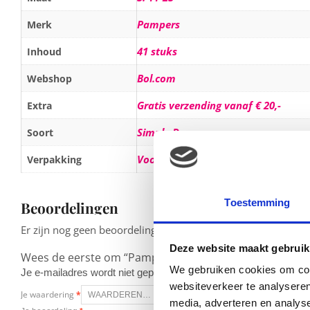
Pampers
Merk
41 stuks
Inhoud
Bol.com
Webshop
Gratis verzending vanaf € 20,-
Extra
Simply Dry
Soort
Voordeelpak
Verpakking
Toestemming
Beoordelingen
Er zijn nog geen beoordelingen.
Deze website maakt gebruik
Wees de eerste om “Pampers Simply Dry – Luiers Maat 
We gebruiken cookies om cont
Je e-mailadres wordt niet gepubliceerd.
Vereiste velden zijn g
websiteverkeer te analyseren
Je waardering
*
media, adverteren en analys