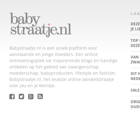
LAA
DEZ
JE L
TOP 
DEZE
Babystraatje.nl is een uniek platform voor
aanstaande en jonge moeders. Een online
VAN 
ontmoetingsplek vol inspirerende blogs en handige
ZWA
artikelen op het gebied van zwangerschap,
moederschap, babyproducten, lifestyle en fashion.
DIT 
NED
Babystraatje.nl, het leukste online (winkel)straatje
voor jou en je kleintje.
SALE
ORIG
OUD