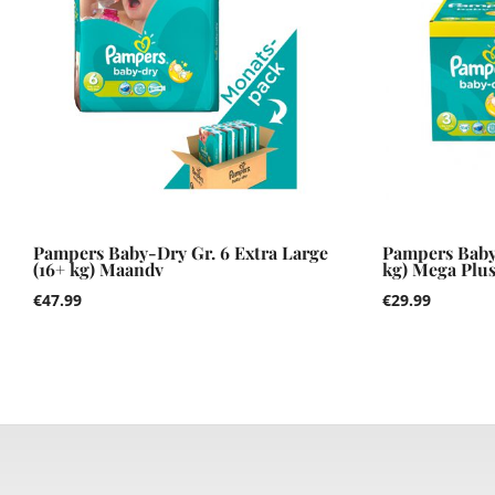
Pampers Baby-Dry Gr. 6 Extra Large
Pampers Baby
(16+ kg) Maandv
kg) Mega Plus
€
47.99
€
29.99