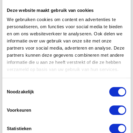
Zwitsal – Goedemorgen
Zwitsal – Schuimbad 200
Deze website maakt gebruik van cookies
Haargel – 75 ml
ml
We gebruiken cookies om content en advertenties te
Oorspronkelijke
Huidige
Oorspronkelijke
Huidige
€
4.99
€
2.99
€
5.99
€
2.99
personaliseren, om functies voor social media te bieden
prijs
prijs
prijs
prijs
en om ons websiteverkeer te analyseren. Ook delen we
was:
is:
was:
is:
informatie over uw gebruik van onze site met onze
Aanbieding!
Aanbieding!
€4.99.
€2.99.
€5.99.
€2.99.
partners voor social media, adverteren en analyse. Deze
partners kunnen deze gegevens combineren met andere
informatie die u aan ze heeft verstrekt of die ze hebben
verzameld op basis van uw gebruik van hun services.
Toestemmingsselectie
Noodzakelijk
Voorkeuren
Zwitsal – Billendoekjes
Zwitsal – Billendoekjes
Lotion Sensitive Navul.
maxi – 52 stuks
Oorspronkelijke
Huidige
Oorspronkelijke
Huidige
€
5.99
€
2.99
€
5.49
€
2.99
Statistieken