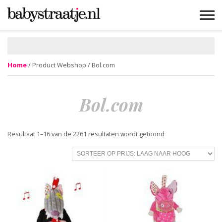
MAMABLOGS
MAMAVLOGS
ZWANGER
BABY
LIFESTYLE
MUSTHAVES
CELEBS
ADVIES
WEBSHOPS
GRATIS
WIN
KORTINGEN
Home
/ Product Webshop / Bol.com
Bol.com
Gesorteerd
Resultaat 1–16 van de 2261 resultaten wordt getoond
op
prijs:
laag
naar
hoog