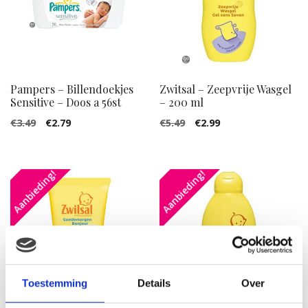
Pampers – Billendoekjes
Zwitsal – Zeepvrije Wasgel
Sensitive – Doos a 56st
– 200 ml
Oorspronkelijke
Huidige
Oorspronkelijke
Huidige
€
3.49
€
2.79
€
5.49
€
2.99
prijs
prijs
prijs
prijs
was:
is:
was:
is:
Aanbieding!
Aanbieding!
€3.49.
€2.79.
€5.49.
€2.99.
Toestemming
Details
Over