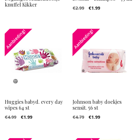
knuffel Kikker
Oorspronkelijke
Huidige
€
2.99
€
1.99
prijs
prijs
was:
is:
Aanbieding!
Aanbieding!
€2.99.
€1.99.
Huggies babyd. every day
Johnson baby doekjes
wipes 64 st
sensit. 56 st
Oorspronkelijke
Huidige
Oorspronkelijke
Huidige
€
4.99
€
1.99
€
4.79
€
1.99
prijs
prijs
prijs
prijs
was:
is:
was:
is: