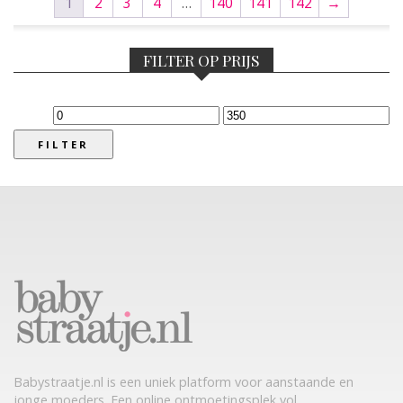
1
2
3
4
…
140
141
142
→
FILTER OP PRIJS
Min.
Max.
prijs
prijs
FILTER
Babystraatje.nl is een uniek platform voor aanstaande en
jonge moeders. Een online ontmoetingsplek vol