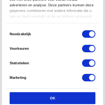
Magickoopa 19cm
adverteren en analyse. Deze partners kunnen deze
€
29.99
gegevens combineren met andere informatie die u
aan ze heeft verstrekt of die ze hebben verzameld
op basis van uw gebruik van hun services.
Toestemmingsselectie
Noodzakelijk
Voorkeuren
Statistieken
Marketing
Tuck reis-
activiteitenschaap
€
17.99
OK