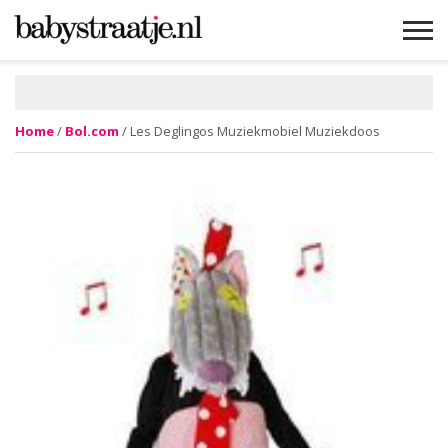
MAMABLOGS
MAMAVLOGS
ZWANGER
BABY
LIFESTYLE
MUSTHAVES
CELEBS
ADVIES
WEBSHOPS
GRATIS
WIN
KORTINGEN
Home
/
Bol.com
/ Les Deglingos Muziekmobiel Muziekdoos