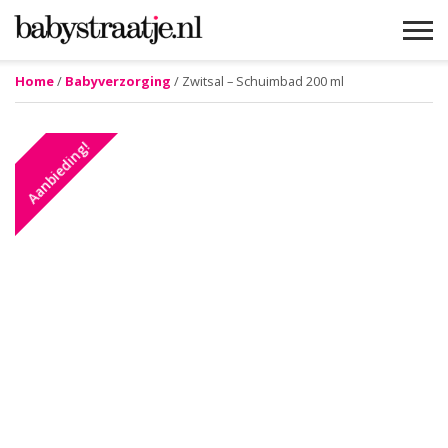
Home
/
Babyverzorging
/ Zwitsal – Schuimbad 200 ml
MAMABLOGS
MAMAVLOGS
ZWANGER
BABY
LIFESTYLE
MUSTHAVES
CELEBS
ADVIES
WEBSHOPS
GRATIS
WIN
KORTINGEN
Aanbieding!