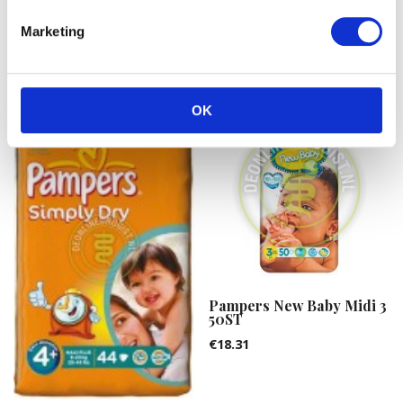
Plus 3 44ST
Lavendel bad- & wasgel
Marketing
€
17.52
€
3.69
OK
Pampers New Baby Midi 3
50ST
€
18.31