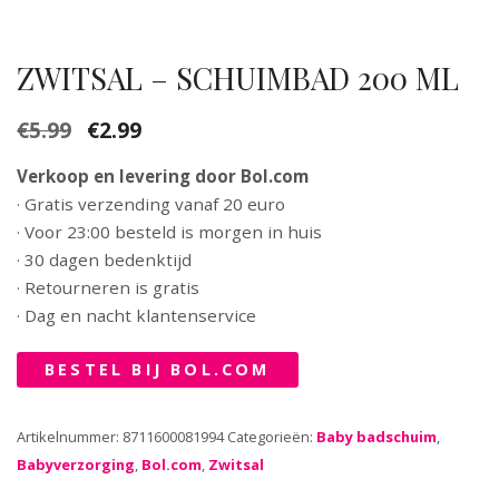
ZWITSAL – SCHUIMBAD 200 ML
€
5.99
€
2.99
Oorspronkelijke
Huidige
prijs
prijs
Verkoop en levering door Bol.com
was:
is:
· Gratis verzending vanaf 20 euro
€5.99.
€2.99.
· Voor 23:00 besteld is morgen in huis
· 30 dagen bedenktijd
· Retourneren is gratis
· Dag en nacht klantenservice
BESTEL BIJ BOL.COM
Artikelnummer:
8711600081994
Categorieën:
Baby badschuim
,
Babyverzorging
,
Bol.com
,
Zwitsal