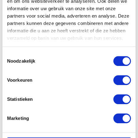
en om ons websiteverkeer te analyseren. Ook delen we
informatie over uw gebruik van onze site met onze
partners voor social media, adverteren en analyse. Deze
partners kunnen deze gegevens combineren met andere
informatie die u aan ze heeft verstrekt of die ze hebben
Gerelateerde producten
verzameld op basis van uw gebruik van hun services.
Toestemmingsselectie
Noodzakelijk
Voorkeuren
Statistieken
Pampers Active Fit Maxi
Pampers Baby Dry – Maat
Marketing
4+ 24st
3 Maandbox 198 st.
€
11.66
€
49.99