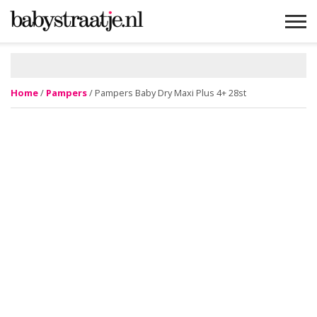
MAMABLOGS
MAMAVLOGS
ZWANGER
BABY
LIFESTYLE
MUSTHAVES
CELEBS
ADVIES
WEBSHOPS
GRATIS
WIN
KORTINGEN
Home
/
Pampers
/ Pampers Baby Dry Maxi Plus 4+ 28st