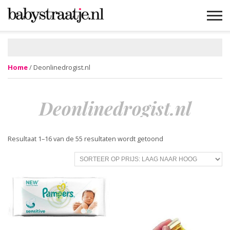
MAMABLOGS
MAMAVLOGS
ZWANGER
BABY
LIFESTYLE
MUSTHAVES
CELEBS
ADVIES
WEBSHOPS
GRATIS
WIN
KORTINGEN
Home
/ Deonlinedrogist.nl
Deonlinedrogist.nl
Gesorteerd
Resultaat 1–16 van de 55 resultaten wordt getoond
op
prijs:
laag
naar
hoog