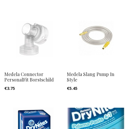
Medela Connector
Medela Slang Pump In
PersonalFit Borstschild
Style
€
3.75
€
5.45