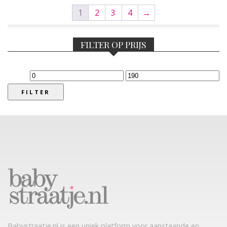
1
2
3
4
→
FILTER OP PRIJS
Min.
Max.
prijs
prijs
FILTER
Babystraatje.nl is een uniek platform voor aanstaande en