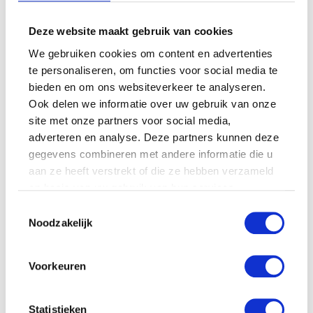
Deze website maakt gebruik van cookies
We gebruiken cookies om content en advertenties
Huggies DryNites Girls
Maat L (27-57kg) 9st
Huggies DryNites Girls
te personaliseren, om functies voor social media te
Maat M (17-30kg) 10st
bieden en om ons websiteverkeer te analyseren.
€
7.75
€
7.75
Ook delen we informatie over uw gebruik van onze
site met onze partners voor social media,
adverteren en analyse. Deze partners kunnen deze
gegevens combineren met andere informatie die u
aan ze heeft verstrekt of die ze hebben verzameld
op basis van uw gebruik van hun services.
Toestemmingsselectie
Noodzakelijk
Voorkeuren
Statistieken