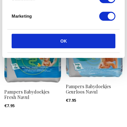
Huggies Drynites Jongens
Huggies Drynites Meisjes
Sm 3-5 Jaar
Sm 3-5 Jaar
€
7.75
€
7.75
Marketing
OK
Pampers Babydoekjes
Pampers Babydoekjes
Geurloos Navul
Fresh Navul
€
7.95
€
7.95