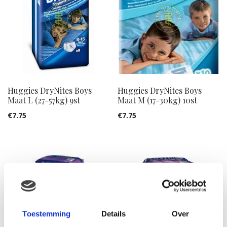
Huggies DryNites Boys
Huggies DryNites Boys
Maat L (27-57kg) 9st
Maat M (17-30kg) 10st
€
7.75
€
7.75
Toestemming
Details
Over