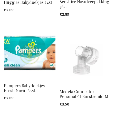
Sensitive Navulverpakking
Huggies Babydoekjes 24st
56st
€
2.09
€
2.89
Pampers Babydoekjes
Fresh Navul 64st
Medela Connector
PersonalFit Borstschild M
€
2.89
€
3.50