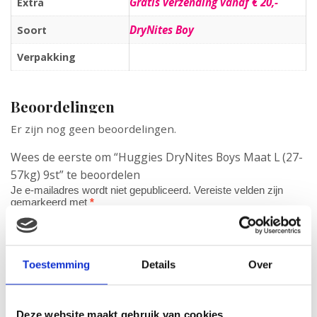
Gratis verzending vanaf € 20,-
Extra
DryNites Boy
Soort
Verpakking
Beoordelingen
Er zijn nog geen beoordelingen.
Wees de eerste om “Huggies DryNites Boys Maat L (27-
57kg) 9st” te beoordelen
Je e-mailadres wordt niet gepubliceerd.
Vereiste velden zijn
gemarkeerd met
*
Je waardering
*
Je beoordeling
*
Toestemming
Details
Over
Deze website maakt gebruik van cookies
Naam
*