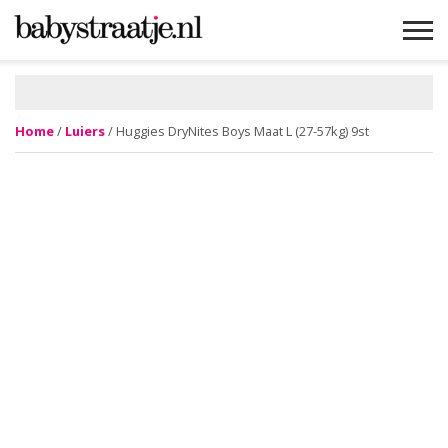
MAMABLOGS
MAMAVLOGS
ZWANGER
BABY
LIFESTYLE
MUSTHAVES
CELEBS
ADVIES
WEBSHOPS
GRATIS
WIN
KORTINGEN
Home
/
Luiers
/ Huggies DryNites Boys Maat L (27-57kg) 9st