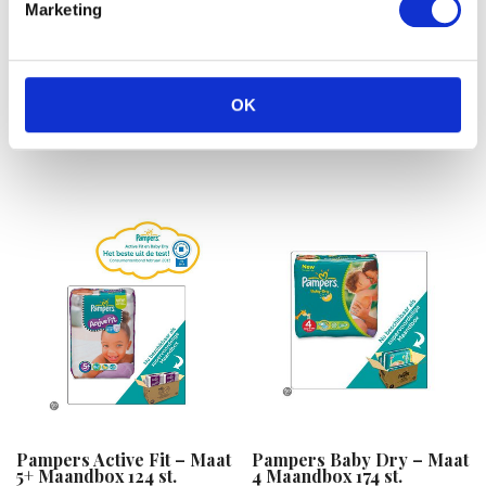
Marketing
Pampers New Baby –
Pampers Baby Dry – Maat
Luiers Maat 1 met urine
5 Maandbox 144 st.
indicator – Voordeelpak
€
49.99
56st
OK
€
23.55
Pampers Active Fit – Maat
Pampers Baby Dry – Maat
5+ Maandbox 124 st.
4 Maandbox 174 st.