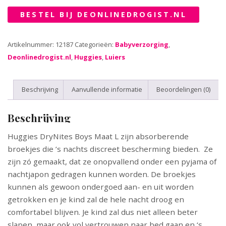
BESTEL BIJ DEONLINEDROGIST.NL
Artikelnummer:
12187
Categorieën:
Babyverzorging
,
Deonlinedrogist.nl
,
Huggies
,
Luiers
Beschrijving
Aanvullende informatie
Beoordelingen (0)
Beschrijving
Huggies DryNites Boys Maat L zijn absorberende
broekjes die ’s nachts discreet bescherming bieden. Ze
zijn zó gemaakt, dat ze onopvallend onder een pyjama of
nachtjapon gedragen kunnen worden. De broekjes
kunnen als gewoon ondergoed aan- en uit worden
getrokken en je kind zal de hele nacht droog en
comfortabel blijven. Je kind zal dus niet alleen beter
slapen, maar ook vol vertrouwen naar bed gaan en ‘s