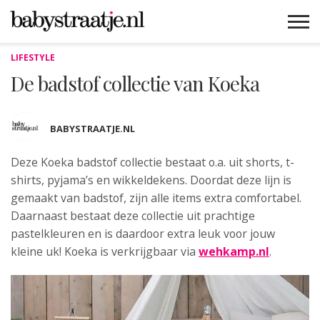
LIFESTYLE
MAMABLOGS
MAMAVLOGS
ZWANGER
BABY
LIFESTYLE
MUSTHAVES
CELEBS
ADVIES
WEBSHOPS
GRATIS
WIN
KORTINGEN
De badstof collectie van Koeka
BABYSTRAATJE.NL
Deze Koeka badstof collectie bestaat o.a. uit shorts, t-
shirts, pyjama’s
en wikkeldekens. Doordat deze lijn is
gemaakt van badstof, zijn alle items extra comfortabel.
Daarnaast bestaat deze collectie uit prachtige
pastelkleuren en is daardoor extra leuk voor jouw
kleine uk! Koeka is verkrijgbaar via
wehkamp.nl
.