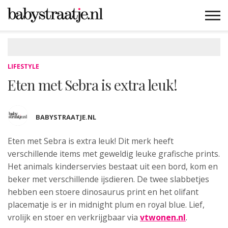
MAMABLOGS
MAMAVLOGS
ZWANGER
BABY
LIFESTYLE
MUSTHAVES
CELEBS
ADVIES
WEBSHOPS
GRATIS
WIN
KORTINGEN
LIFESTYLE
Eten met Sebra is extra leuk!
BABYSTRAATJE.NL
Eten met Sebra is extra leuk! Dit merk heeft
verschillende items
met geweldig leuke grafische prints.
Het animals kinderservies bestaat uit een bord, kom en
beker met verschillende ijsdieren. De twee slabbetjes
hebben een stoere dinosaurus print en het olifant
placematje is er in midnight plum en royal blue. Lief,
vrolijk en stoer en verkrijgbaar via
vtwonen.nl
.