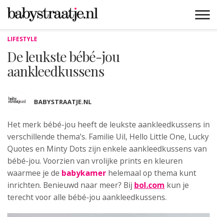
LIFESTYLE
MAMABLOGS
MAMAVLOGS
ZWANGER
BABY
LIFESTYLE
MUSTHAVES
CELEBS
ADVIES
WEBSHOPS
GRATIS
WIN
KORTINGEN
De leukste bébé-jou
aankleedkussens
BABYSTRAATJE.NL
Het merk bébé-jou heeft de leukste aankleedkussens in
verschillende
thema’s. Familie Uil, Hello Little One, Lucky
Quotes en Minty Dots zijn enkele aankleedkussens van
bébé-jou. Voorzien van vrolijke prints en kleuren
waarmee je de
babykamer
helemaal op thema kunt
inrichten. Benieuwd naar meer? Bij
bol.com
kun je
terecht voor alle bébé-jou aankleedkussens.