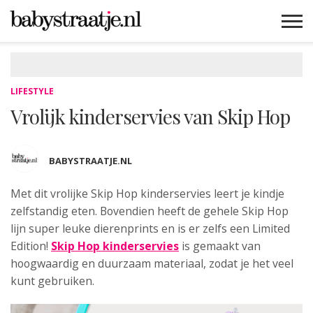
MAMABLOGS
MAMAVLOGS
ZWANGER
BABY
LIFESTYLE
MUSTHAVES
CELEBS
ADVIES
WEBSHOPS
GRATIS
WIN
KORTINGEN
LIFESTYLE
Vrolijk kinderservies van Skip Hop
BABYSTRAATJE.NL
Met dit vrolijke Skip Hop kinderservies leert je kindje
zelfstandig eten
. Bovendien heeft de gehele Skip Hop
lijn super leuke dierenprints en is er zelfs een Limited
Edition!
Skip Hop kinderservies
is gemaakt van
hoogwaardig en duurzaam materiaal, zodat je het veel
kunt gebruiken.