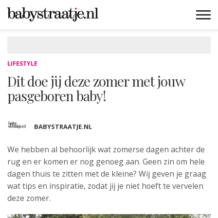
MAMABLOGS
MAMAVLOGS
ZWANGER
BABY
LIFESTYLE
MUSTHAVES
CELEBS
ADVIES
WEBSHOPS
GRATIS
WIN
KORTINGEN
LIFESTYLE
Dit doe jij deze zomer met jouw
pasgeboren baby!
BABYSTRAATJE.NL
We hebben al behoorlijk wat zomerse dagen
achter de
rug en er komen er nog genoeg aan. Geen zin om hele
dagen thuis te zitten met de kleine? Wij geven je graag
wat tips en inspiratie, zodat jij je niet hoeft te vervelen
deze zomer.