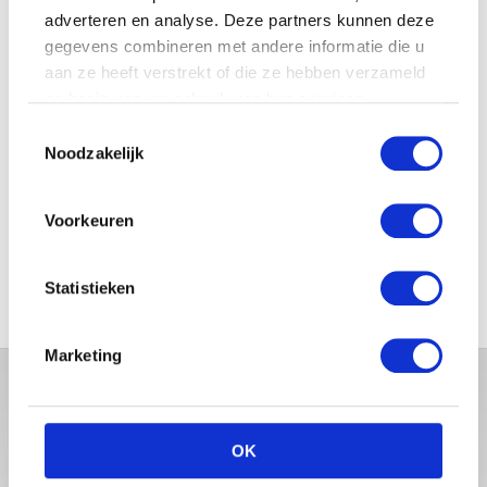
adverteren en analyse. Deze partners kunnen deze
gegevens combineren met andere informatie die u
WAAROM COMFORT
BELANGRIJKER WORDT NA JE
aan ze heeft verstrekt of die ze hebben verzameld
ZWANGERSCHAP
op basis van uw gebruik van hun services.
Toestemmingsselectie
Noodzakelijk
5X TIPS OM ALS KERSVERSE
OUDER TE GENIETEN VAN EEN
Voorkeuren
RUSTIG MOMENTJE
Statistieken
Marketing
OK