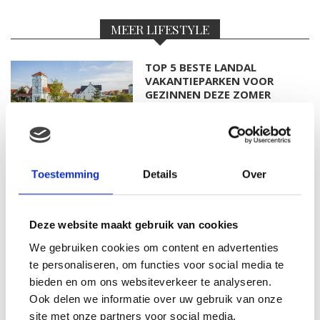
MEER LIFESTYLE
TOP 5 BESTE LANDAL
VAKANTIEPARKEN VOOR
GEZINNEN DEZE ZOMER
DIT HEMA BUITENSPEELGOED
Toestemming
Details
Over
VEROVERT DEZE ZOMER
NEDERLANDSE TUINEN
Deze website maakt gebruik van cookies
We gebruiken cookies om content en advertenties
SALE BIJ PRÉNATAL: SHOP NU
te personaliseren, om functies voor social media te
TOT 50% KORTING
bieden en om ons websiteverkeer te analyseren.
Ook delen we informatie over uw gebruik van onze
site met onze partners voor social media,