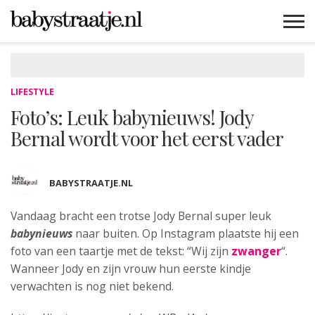
MAMABLOGS
MAMAVLOGS
ZWANGER
BABY
LIFESTYLE
MUSTHAVES
CELEBS
ADVIES
WEBSHOPS
GRATIS
WIN
KORTINGEN
LIFESTYLE
Foto’s: Leuk babynieuws! Jody
Bernal wordt voor het eerst vader
BABYSTRAATJE.NL
Vandaag bracht een trotse Jody Bernal super leuk
babynieuws
naar buiten. Op Instagram plaatste hij een
foto van een taartje met
de tekst: “Wij zijn
zwanger
“.
Wanneer Jody en zijn vrouw hun eerste kindje
verwachten is nog niet bekend.