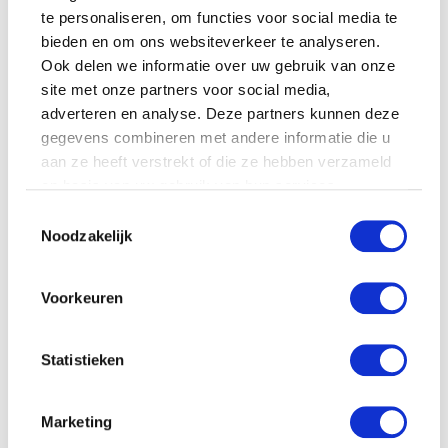
NEDERLANDSE TUINEN
te personaliseren, om functies voor social media te
bieden en om ons websiteverkeer te analyseren.
Ook delen we informatie over uw gebruik van onze
site met onze partners voor social media,
SALE BIJ PRÉNATAL: SHOP NU
adverteren en analyse. Deze partners kunnen deze
TOT 50% KORTING
gegevens combineren met andere informatie die u
aan ze heeft verstrekt of die ze hebben verzameld
op basis van uw gebruik van hun services.
Toestemmingsselectie
Noodzakelijk
WAAROM COMFORT
BELANGRIJKER WORDT NA JE
ZWANGERSCHAP
Voorkeuren
Statistieken
5X TIPS OM ALS KERSVERSE
OUDER TE GENIETEN VAN EEN
RUSTIG MOMENTJE
Marketing