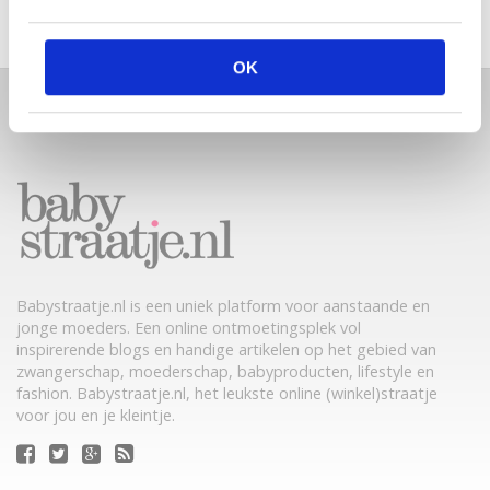
OK
Babystraatje.nl is een uniek platform voor aanstaande en
jonge moeders. Een online ontmoetingsplek vol
inspirerende blogs en handige artikelen op het gebied van
zwangerschap, moederschap, babyproducten, lifestyle en
fashion. Babystraatje.nl, het leukste online (winkel)straatje
voor jou en je kleintje.