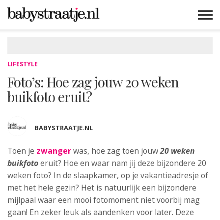
MAMABLOGS
MAMAVLOGS
ZWANGER
BABY
LIFESTYLE
MUSTHAVES
CELEBS
ADVIES
WEBSHOPS
GRATIS
WIN
KORTINGEN
LIFESTYLE
Foto’s: Hoe zag jouw 20 weken
buikfoto eruit?
BABYSTRAATJE.NL
Toen je
zwanger
was, hoe zag toen jouw
20 weken
buikfoto
eruit? Hoe en waar nam jij deze bijzondere 20
weken foto?
In de slaapkamer, op je vakantieadresje of
met het hele gezin? Het is natuurlijk een bijzondere
mijlpaal waar een mooi fotomoment niet voorbij mag
gaan! En zeker leuk als aandenken voor later. Deze