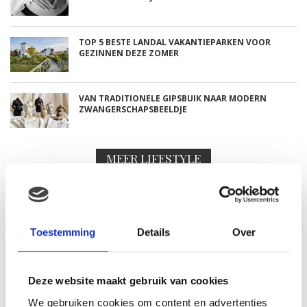
TOP 5 BESTE LANDAL VAKANTIEPARKEN VOOR
GEZINNEN DEZE ZOMER
VAN TRADITIONELE GIPSBUIK NAAR MODERN
ZWANGERSCHAPSBEELDJE
MEER LIFESTYLE
TOP 5 BESTE LANDAL
VAKANTIEPARKEN VOOR
GEZINNEN DEZE ZOMER
Toestemming
Details
Over
Deze website maakt gebruik van cookies
DIT HEMA BUITENSPEELGOED
VEROVERT DEZE ZOMER
We gebruiken cookies om content en advertenties