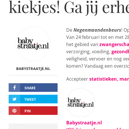
kiekjes! Ga jij er
De
Negenmaandenbeurs
! O
Van 24 februari tot en met 2
het gebied van
zwangersch
verzorging, voeding,
gezond
veiligheid, vervoer en nog vee
komen? Vandaag een overzicht
BABYSTRAATJE.NL
Accepteer
statistieken, ma
SHARE
TWEET
PIN
Babystraatje.nl