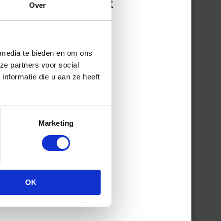
ROVERT DEZE ZOMER
Over
 media te bieden en om ons
ze partners voor social
nformatie die u aan ze heeft
Marketing
T 50% KORTING
OK