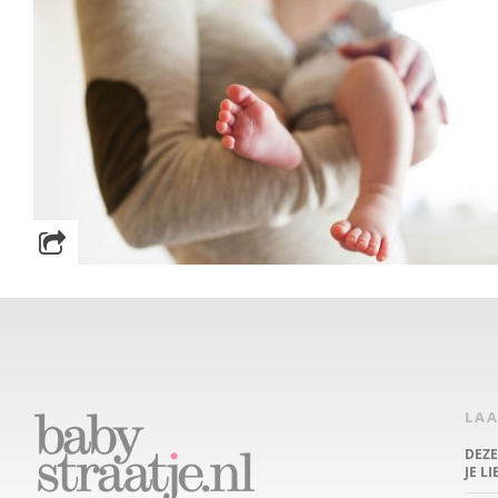
LAA
DEZ
JE L