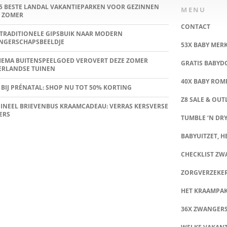
5 BESTE LANDAL VAKANTIEPARKEN VOOR GEZINNEN
MENU
 ZOMER
CONTACT
TRADITIONELE GIPSBUIK NAAR MODERN
NGERSCHAPSBEELDJE
53X BABY MER
HEMA BUITENSPEELGOED VEROVERT DEZE ZOMER
GRATIS BABY
ERLANDSE TUINEN
40X BABY ROMP
 BIJ PRÉNATAL: SHOP NU TOT 50% KORTING
Z8 SALE & OUT
INEEL BRIEVENBUS KRAAMCADEAU: VERRAS KERSVERSE
ERS
TUMBLE ‘N DRY
BABYUITZET, HE
CHECKLIST Z
ZORGVERZEKE
HET KRAAMPA
36X ZWANGER