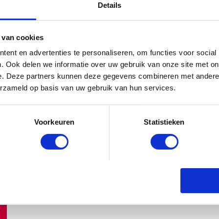
DIT HEMA BUITENSPEELGOED VE
Details
NEDERLANDSE TUINEN
BABYSTRAATJE.NL
25 JUNI 2026
 van cookies
ent en advertenties te personaliseren, om functies voor social
. Ook delen we informatie over uw gebruik van onze site met on
e. Deze partners kunnen deze gegevens combineren met andere i
erzameld op basis van uw gebruik van hun services.
Voorkeuren
Statistieken
SALE BIJ PRÉNATAL: SHOP NU TO
BABYSTRAATJE.NL
30 JUNI 2026