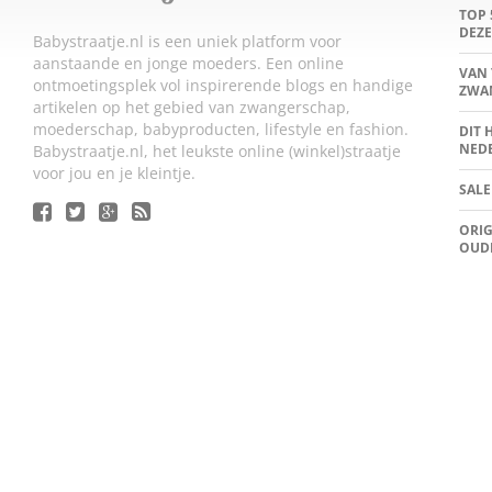
TOP 
DEZE
Babystraatje.nl is een uniek platform voor
aanstaande en jonge moeders. Een online
VAN 
ontmoetingsplek vol inspirerende blogs en handige
ZWA
artikelen op het gebied van zwangerschap,
moederschap, babyproducten, lifestyle en fashion.
DIT 
NED
Babystraatje.nl, het leukste online (winkel)straatje
voor jou en je kleintje.
SALE
ORIG
OUD