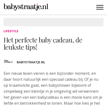
MAMABLOGS
MAMAVLOGS
ZWANGER
BABY
LIFESTYLE
MUSTHAVES
CELEBS
ADVIES
WEBSHOPS
GRATIS
WIN
KORTINGEN
LIFESTYLE
Het perfecte baby cadeau, de
leukste tips!
BABYSTRAATJE.NL
Een nieuw leven vieren is een bijzonder moment
, en
daar hoort natuurlijk een speciaal cadeau bij. Of je nu
op kraamvisite gaat, een babyshower bijwoont of
simpelweg een kleintje in je omgeving wil verwennen:
het geven van een babycadeau is een mooie kans om je
liefde en betrokkenheid te tonen. Maar hoe kies je het