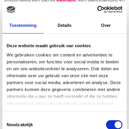
een badeendje tot een compleet badpakketje. Of kies
voor een pyjama, een knuffel en een voorleesboekje
voor een “slaap lekker”-thema.
Toestemming
Details
Over
Vraag of er een wensenlijst is
Steeds vaker maken ouders gebruik van een
Deze website maakt gebruik van cookies
babyuitzetlijst of wensenlijst. Het is geen faux pas om
We gebruiken cookies om content en advertenties te
hiernaar te vragen – integendeel. Zo weet je zeker dat
personaliseren, om functies voor social media te bieden
je iets geeft waar behoefte aan is, en voorkom je
en om ons websiteverkeer te analyseren. Ook delen we
dubbele cadeaus.
informatie over uw gebruik van onze site met onze
partners voor social media, adverteren en analyse. Deze
Geef een herinnering
partners kunnen deze gegevens combineren met andere
Soms zit het mooiste cadeau niet in speelgoed of
informatie die u aan ze heeft verstrekt of die ze hebben
verzameld op basis van uw gebruik van hun services.
kleding, maar in een herinnering. Een invulboek waarin
ouders de eerste mijlpalen van hun baby kunnen
vastleggen, een hand- en voetafdrukset of een
Toestemmingsselectie
Noodzakelijk
tijdcapsule-doos zijn originele cadeaus met emotionele