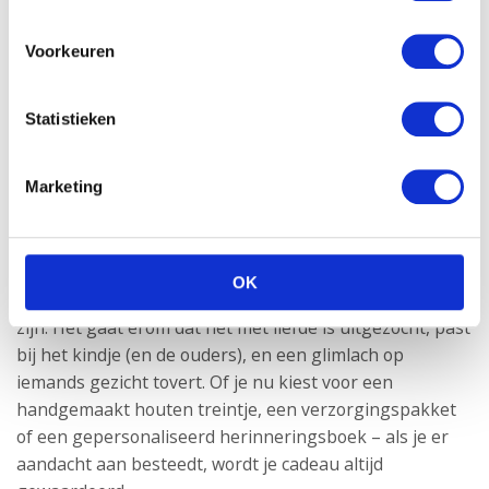
waarde.
Voorkeuren
Vergeet de verpakking niet
De eerste indruk telt – ook bij cadeaus. Een mooi
Statistieken
ingepakt cadeau maakt het uitpakken extra feestelijk.
Gebruik lint, natuurlijk papier of zelfs een stoffen
wikkeltechniek zoals Furoshiki om je geschenk op een
Marketing
unieke manier te presenteren.
Met liefde gekozen = altijd goed
OK
Het perfecte babycadeau hoeft niet groot of duur te
zijn. Het gaat erom dat het met liefde is uitgezocht, past
bij het kindje (en de ouders), en een glimlach op
iemands gezicht tovert. Of je nu kiest voor een
handgemaakt houten treintje, een verzorgingspakket
of een gepersonaliseerd herinneringsboek – als je er
aandacht aan besteedt, wordt je cadeau altijd