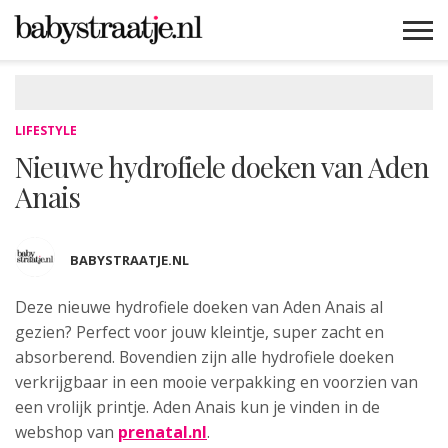
MAMABLOGS
MAMAVLOGS
ZWANGER
BABY
LIFESTYLE
MUSTHAVES
CELEBS
ADVIES
WEBSHOPS
GRATIS
WIN
KORTINGEN
LIFESTYLE
Nieuwe hydrofiele doeken van Aden
Anais
BABYSTRAATJE.NL
Deze nieuwe hydrofiele doeken van Aden Anais al
gezien?
Perfect voor jouw kleintje, super zacht en
absorberend. Bovendien zijn alle hydrofiele doeken
verkrijgbaar in een mooie verpakking en voorzien van
een vrolijk printje. Aden Anais kun je vinden in de
webshop van
prenatal.nl
.