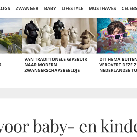
LOGS
ZWANGER
BABY
LIFESTYLE
MUSTHAVES
CELEB
VAN TRADITIONELE GIPSBUIK
DIT HEMA BUITE
R
NAAR MODERN
VEROVERT DEZE 
ZWANGERSCHAPSBEELDJE
NEDERLANDSE T
voor baby- en kin