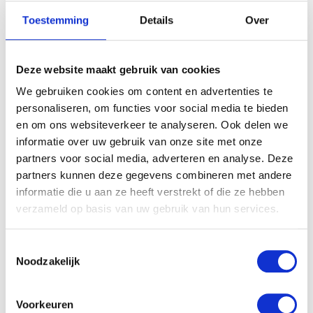
Toestemming
Details
Over
Deze website maakt gebruik van cookies
We gebruiken cookies om content en advertenties te
personaliseren, om functies voor social media te bieden
en om ons websiteverkeer te analyseren. Ook delen we
informatie over uw gebruik van onze site met onze
Met een GPS-horloge houd je als ouder overzicht
partners voor social media, adverteren en analyse. Deze
zonder je kinderen te beperken. Via een app zie je niet
partners kunnen deze gegevens combineren met andere
alleen waar ze zijn, maar ook hoe actief ze zijn en of ze
informatie die u aan ze heeft verstrekt of die ze hebben
verzameld op basis van uw gebruik van hun services.
hun horloge dragen. Dat maakt het makkelijker om
duidelijke afspraken te maken en elkaar te vertrouwen.
Het opvoeden wordt eenvoudiger door deze slimme
Toestemmingsselectie
Noodzakelijk
technologie die bijdraagt aan veiligheid en
communicatie.
Voorkeuren