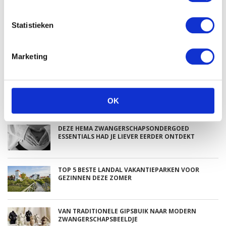
Statistieken
Babystraatje.nl
Marketing
Klik hier en lees meer blogs…
NIEUWSTE BLOGS
OK
DEZE HEMA ZWANGERSCHAPSONDERGOED
ESSENTIALS HAD JE LIEVER EERDER ONTDEKT
TOP 5 BESTE LANDAL VAKANTIEPARKEN VOOR
GEZINNEN DEZE ZOMER
VAN TRADITIONELE GIPSBUIK NAAR MODERN
ZWANGERSCHAPSBEELDJE