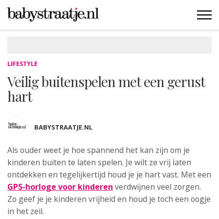
MAMABLOGS
MAMAVLOGS
ZWANGER
BABY
LIFESTYLE
MUSTHAVES
CELEBS
ADVIES
WEBSHOPS
GRATIS
WIN
KORTINGEN
LIFESTYLE
Veilig buitenspelen met een gerust
hart
BABYSTRAATJE.NL
Als ouder weet je hoe spannend het kan zijn om je
kinderen
buiten te laten spelen. Je wilt ze vrij laten
ontdekken en tegelijkertijd houd je je hart vast. Met een
GPS-horloge voor kinderen
verdwijnen veel zorgen.
Zo geef je je kinderen vrijheid en houd je toch een oogje
in het zeil.