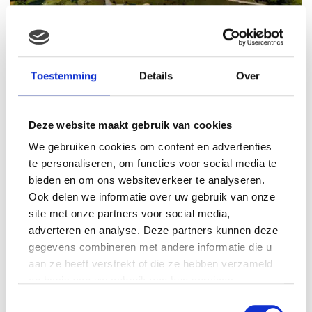
Toestemming
Details
Over
Altijd in de natuur
Deze website maakt gebruik van cookies
Als je je zomer liever in een schaduwrijke omgeving
We gebruiken cookies om content en advertenties
doorbrengt, kan dat natuurlijk ook. Alle Center Parcs
te personaliseren, om functies voor social media te
parken liggen in aantrekkelijke regio’s. Verschillende
bieden en om ons websiteverkeer te analyseren.
parken (zoals Het Heijderbos of Het Meerdal)
liggen in
Ook delen we informatie over uw gebruik van onze
of nabij het bos
. Bij Center Parcs ben je altijd dicht bij
site met onze partners voor social media,
het water. Aan zee, maar bijvoorbeeld ook aan een
adverteren en analyse. Deze partners kunnen deze
meer (bijvoorbeeld Eemhof).
gegevens combineren met andere informatie die u
aan ze heeft verstrekt of die ze hebben verzameld
Je kunt dus altijd verkoeling zoeken, maar ook talloze
op basis van uw gebruik van hun services.
wateractiviteiten beleven. Tip: huur een bootje, kano of
Toestemmingsselectie
waterfiets en ontdek de omgeving terwijl je over het