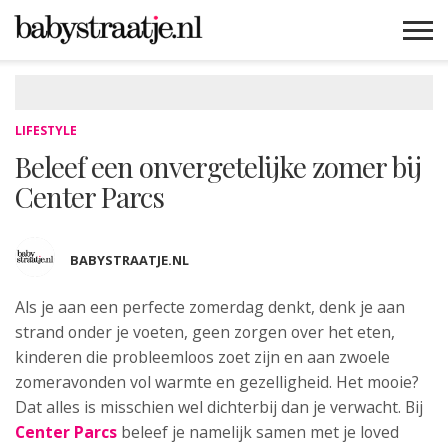
MAMABLOGS
MAMAVLOGS
ZWANGER
BABY
LIFESTYLE
MUSTHAVES
CELEBS
ADVIES
WEBSHOPS
GRATIS
WIN
KORTINGEN
LIFESTYLE
Beleef een onvergetelijke zomer bij
Center Parcs
BABYSTRAATJE.NL
Als je aan een perfecte zomerdag denkt, denk je aan
strand
onder je voeten, geen zorgen over het eten,
kinderen die probleemloos zoet zijn en aan zwoele
zomeravonden vol warmte en gezelligheid. Het mooie?
Dat alles is misschien wel dichterbij dan je verwacht. Bij
Center Parcs
beleef je namelijk samen met je loved