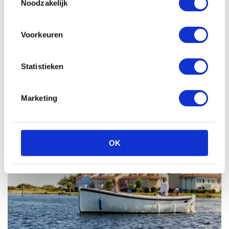
Noodzakelijk
water dobbert. Ook suppen of zelfs wind- en kitesurfen
behoren tot de mogelijkheden. Droom jij of de
(groot-)papa van een dagje vissen? Dan zijn de
Voorkeuren
visparken Parc Sandur (grote rietplas met onder andere
snoek en karper) en De Huttenheugte met allerlei
Statistieken
mooie vissoorten een aanrader.
Marketing
OK