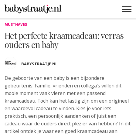
MUSTHAVES
MAMABLOGS
MAMAVLOGS
ZWANGER
BABY
LIFESTYLE
MUSTHAVES
CELEBS
ADVIES
WEBSHOPS
GRATIS
WIN
KORTINGEN
Het perfecte kraamcadeau: verras
ouders en baby
BABYSTRAATJE.NL
De geboorte van een baby is een bijzondere
gebeurtenis. Familie, vrienden
en collega’s willen dit
mooie moment vaak vieren met een passend
kraamcadeau. Toch kan het lastig zijn om een origineel
en waardevol cadeau te vinden. Kies je voor iets
praktisch, een persoonlijk aandenken of juist een
cadeau waar de ouders direct plezier van hebben? In dit
artikel ontdek je waar een goed kraamcadeau aan