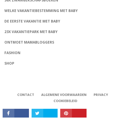
36X ZWANGERSCHAPSBOEKEN
WELKE VAKANTIEBESTEMMING MET BABY
DE EERSTE VAKANTIE MET BABY
23X VAKANTIEPARK MET BABY
ONTMOET MAMABLOGGERS
FASHION
CONNECT
SHOP
CONTACT
ALGEMENE VOORWAARDEN
PRIVACY
COOKIEBELEID
Babystraatje.nl, Copyright © 2019