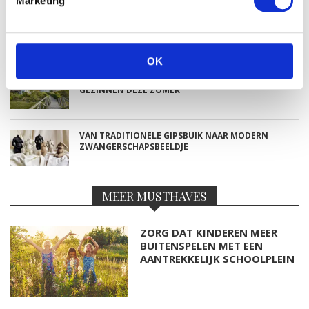
Marketing
DEZE HEMA ZWANGERSCHAPSONDERGOED
ESSENTIALS HAD JE LIEVER EERDER ONTDEKT
OK
TOP 5 BESTE LANDAL VAKANTIEPARKEN VOOR
GEZINNEN DEZE ZOMER
VAN TRADITIONELE GIPSBUIK NAAR MODERN
ZWANGERSCHAPSBEELDJE
MEER MUSTHAVES
ZORG DAT KINDEREN MEER
BUITENSPELEN MET EEN
AANTREKKELIJK SCHOOLPLEIN