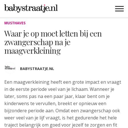
MUSTHAVES
MAMABLOGS
MAMAVLOGS
ZWANGER
BABY
LIFESTYLE
MUSTHAVES
CELEBS
ADVIES
WEBSHOPS
GRATIS
WIN
KORTINGEN
Waar je op moet letten bij een
zwangerschap na je
maagverkleining
BABYSTRAATJE.NL
Een maagverkleining heeft een grote impact en vraagt
in de eerste periode
veel van je lichaam. Wanneer je
later, soms pas na een paar jaar, klaar bent om je
kinderwens te vervullen, breekt er opnieuw een
bijzondere periode aan. Omdat een zwangerschap ook
weer veel van je lijf vraagt, is het gedurende het hele
traject belangrijk om goed voor jezelf te zorgen en fit