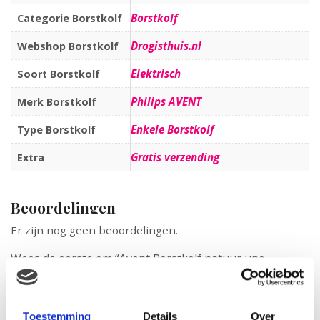
Borstkolf
Categorie Borstkolf
Drogisthuis.nl
Webshop Borstkolf
Elektrisch
Soort Borstkolf
Philips AVENT
Merk Borstkolf
Enkele Borstkolf
Type Borstkolf
Gratis verzending
Extra
Beoordelingen
Er zijn nog geen beoordelingen.
Wees de eerste om “Avent Borstkolf natuur uno
elektronisch” te beoordelen
Je e-mailadres wordt niet gepubliceerd.
Vereiste velden zijn
gemarkeerd met
*
Toestemming
Details
Over