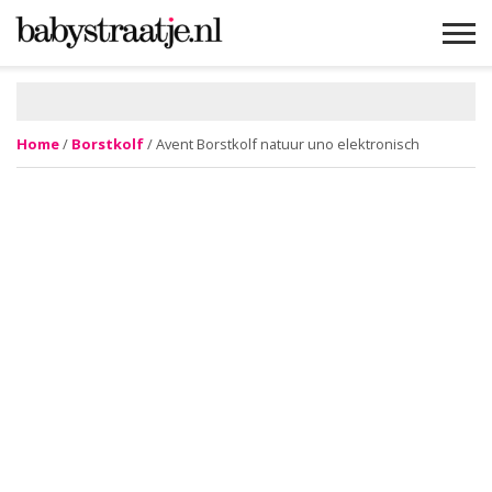
MAMABLOGS
MAMAVLOGS
ZWANGER
BABY
LIFESTYLE
MUSTHAVES
CELEBS
ADVIES
WEBSHOPS
GRATIS
WIN
KORTINGEN
Home
/
Borstkolf
/ Avent Borstkolf natuur uno elektronisch