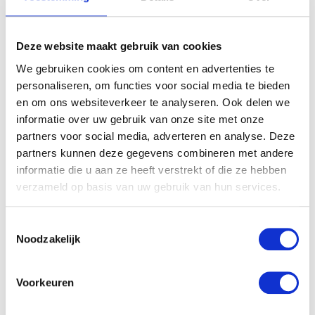
Je waardering
*
Je beoordeling
*
Deze website maakt gebruik van cookies
We gebruiken cookies om content en advertenties te
personaliseren, om functies voor social media te bieden
Naam
*
en om ons websiteverkeer te analyseren. Ook delen we
informatie over uw gebruik van onze site met onze
partners voor social media, adverteren en analyse. Deze
E-mail
*
partners kunnen deze gegevens combineren met andere
informatie die u aan ze heeft verstrekt of die ze hebben
verzameld op basis van uw gebruik van hun services.
Toestemmingsselectie
Noodzakelijk
Gerelateerde producten
Voorkeuren
Aanbieding!