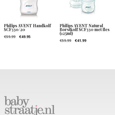
Philips AVENT Handkolf
Philips AVENT Natural
SCF330/20
Borstkolf SCF330 met fles
(125ml)
Oorspronkelijke
Huidige
€
59.99
€
49.95
Oorspronkelijke
Huidige
€
59.99
€
41.99
prijs
prijs
prijs
prijs
was:
is:
was:
is:
€59.99.
€49.95.
€59.99.
€41.99.