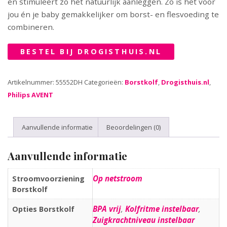
en stimuleert zo het natuurlijk aanleggen. Zo is het voor
jou én je baby gemakkelijker om borst- en flesvoeding te
combineren.
BESTEL BIJ DROGISTHUIS.NL
Artikelnummer:
55552DH
Categorieën:
Borstkolf
,
Drogisthuis.nl
,
Philips AVENT
Aanvullende informatie
Beoordelingen (0)
Aanvullende informatie
Op netstroom
Stroomvoorziening
Borstkolf
BPA vrij
,
Kolfritme instelbaar
,
Opties Borstkolf
Zuigkrachtniveau instelbaar