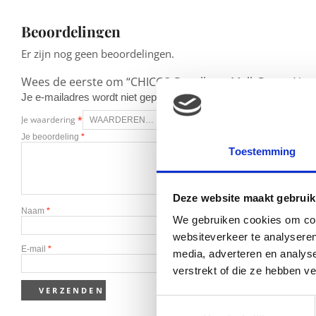
Beoordelingen
Er zijn nog geen beoordelingen.
Wees de eerste om “CHICCO Regelbare Melk Pomp Natura
Je e-mailadres wordt niet gepubliceerd.
Vereiste velden zijn g
Je waardering
*
Je beoordeling
*
Toestemming
Deze website maakt gebruik
Naam
*
We gebruiken cookies om cont
websiteverkeer te analyseren
E-mail
*
media, adverteren en analys
verstrekt of die ze hebben v
Toestemmingsselectie