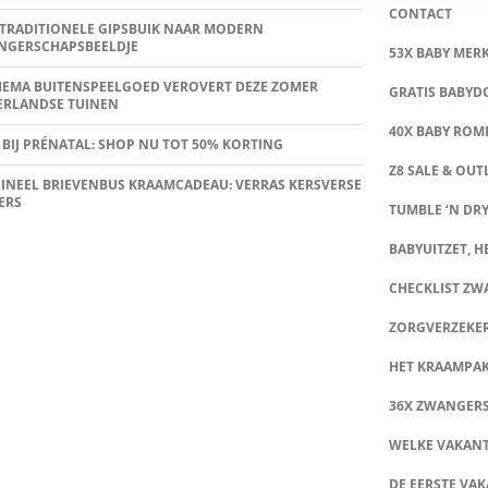
CONTACT
TRADITIONELE GIPSBUIK NAAR MODERN
NGERSCHAPSBEELDJE
53X BABY MER
HEMA BUITENSPEELGOED VEROVERT DEZE ZOMER
GRATIS BABY
ERLANDSE TUINEN
40X BABY ROMP
 BIJ PRÉNATAL: SHOP NU TOT 50% KORTING
Z8 SALE & OUT
INEEL BRIEVENBUS KRAAMCADEAU: VERRAS KERSVERSE
ERS
TUMBLE ‘N DRY
BABYUITZET, HE
CHECKLIST Z
ZORGVERZEKE
HET KRAAMPA
36X ZWANGER
WELKE VAKANT
DE EERSTE VAK