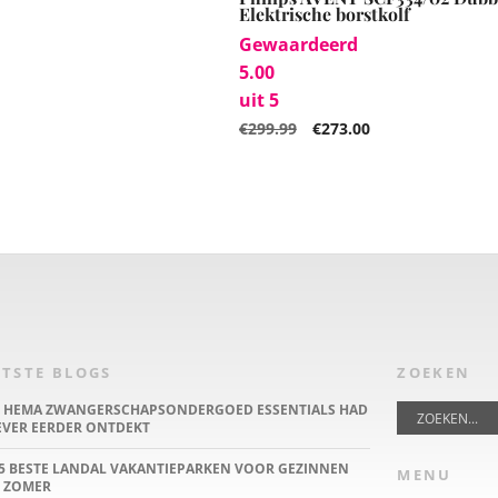
Elektrische borstkolf
Gewaardeerd
5.00
uit 5
€
299.99
€
273.00
TSTE BLOGS
ZOEKEN
E HEMA ZWANGERSCHAPSONDERGOED ESSENTIALS HAD
IEVER EERDER ONTDEKT
5 BESTE LANDAL VAKANTIEPARKEN VOOR GEZINNEN
MENU
 ZOMER