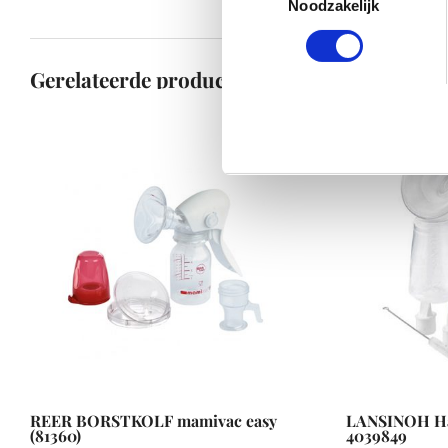
Noodzakelijk
Gerelateerde producten
REER BORSTKOLF mamivac easy
LANSINOH H
(81360)
4039849