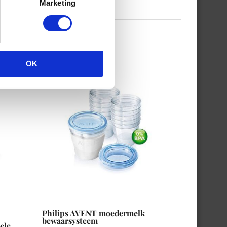
Marketing
OK
Philips AVENT moedermelk
bewaarsysteem
ele