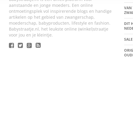
aanstaande en jonge moeders. Een online
VAN 
ontmoetingsplek vol inspirerende blogs en handige
ZWA
artikelen op het gebied van zwangerschap,
moederschap, babyproducten, lifestyle en fashion.
DIT 
NED
Babystraatje.nl, het leukste online (winkel)straatje
voor jou en je kleintje.
SALE
ORIG
OUD