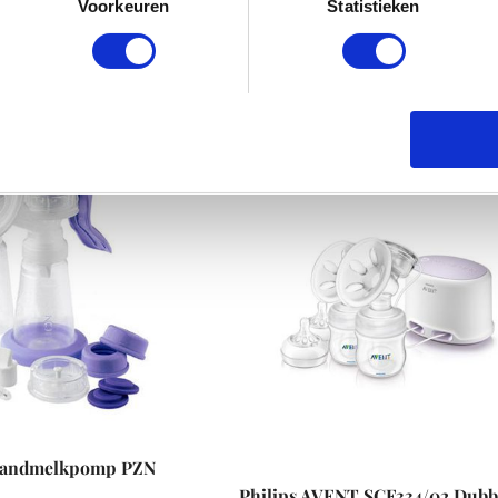
Voorkeuren
Statistieken
Aanbieding!
andmelkpomp PZN
Philips AVENT SCF334/02 Dubb