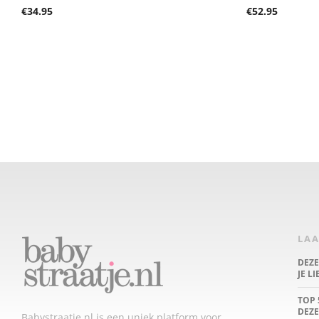
€
34.95
€
52.95
LAA
DEZ
JE L
TOP 
DEZE
Babystraatje.nl is een uniek platform voor