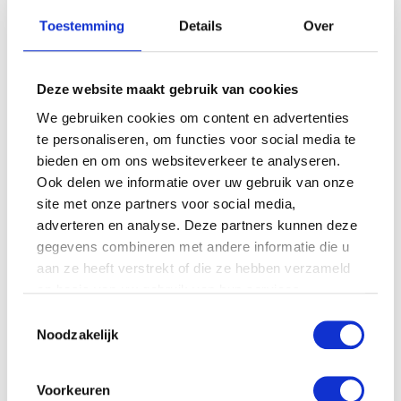
Toestemming
Details
Over
Deze website maakt gebruik van cookies
We gebruiken cookies om content en advertenties
te personaliseren, om functies voor social media te
bieden en om ons websiteverkeer te analyseren.
Ook delen we informatie over uw gebruik van onze
site met onze partners voor social media,
adverteren en analyse. Deze partners kunnen deze
Pampers New Baby –
Pampers Baby Dry – Maat
Luiers Maat 1 met urine
5+ Maandbox 132 st.
gegevens combineren met andere informatie die u
indicator – Voordeelpak
aan ze heeft verstrekt of die ze hebben verzameld
€
49.99
56st
op basis van uw gebruik van hun services.
€
23.55
Toestemmingsselectie
Noodzakelijk
Aanbieding!
Voorkeuren