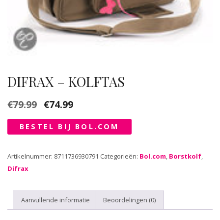
DIFRAX – KOLFTAS
€
79.99
€
74.99
Oorspronkelijke
Huidige
prijs
prijs
BESTEL BIJ BOL.COM
was:
is:
€79.99.
€74.99.
Artikelnummer:
8711736930791
Categorieën:
Bol.com
,
Borstkolf
,
Difrax
Aanvullende informatie
Beoordelingen (0)