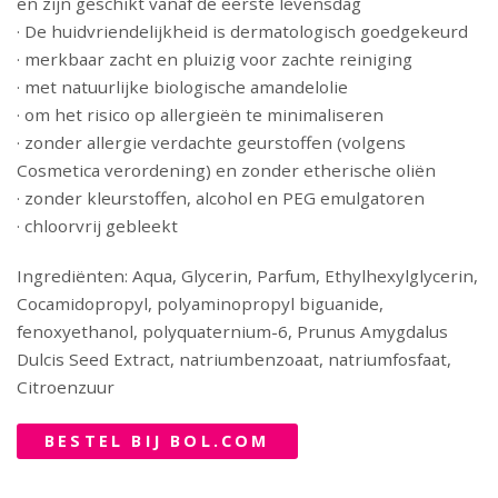
en zijn geschikt vanaf de eerste levensdag
· De huidvriendelijkheid is dermatologisch goedgekeurd
· merkbaar zacht en pluizig voor zachte reiniging
· met natuurlijke biologische amandelolie
· om het risico op allergieën te minimaliseren
· zonder allergie verdachte geurstoffen (volgens
Cosmetica verordening) en zonder etherische oliën
· zonder kleurstoffen, alcohol en PEG emulgatoren
· chloorvrij gebleekt
Ingrediënten: Aqua, Glycerin, Parfum, Ethylhexylglycerin,
Cocamidopropyl, polyaminopropyl biguanide,
fenoxyethanol, polyquaternium-6, Prunus Amygdalus
Dulcis Seed Extract, natriumbenzoaat, natriumfosfaat,
Citroenzuur
BESTEL BIJ BOL.COM