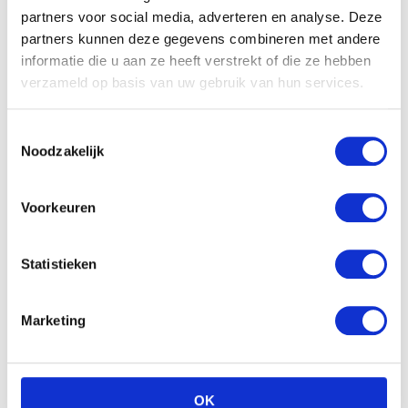
partners voor social media, adverteren en analyse. Deze
Gerelateerde producten
partners kunnen deze gegevens combineren met andere
informatie die u aan ze heeft verstrekt of die ze hebben
Aanbieding!
verzameld op basis van uw gebruik van hun services.
Toestemmingsselectie
Noodzakelijk
Voorkeuren
Statistieken
Pampers – Billendoekjes
Sensitive – Doos a 56st
Pampers Babydoekjes
384st
€
3.49
€
2.79
Marketing
€
14.99
OK