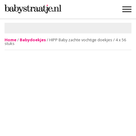
MAMABLOGS
MAMAVLOGS
ZWANGER
BABY
LIFESTYLE
MUSTHAVES
CELEBS
ADVIES
WEBSHOPS
GRATIS
WIN
KORTINGEN
Home
/
Babydoekjes
/ HIPP Baby zachte vochtige doekjes / 4 x 56
stuks