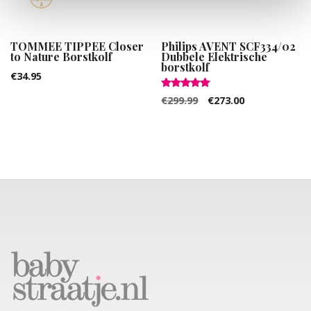
TOMMEE TIPPEE Closer
Philips AVENT SCF334/02
to Nature Borstkolf
Dubbele Elektrische
borstkolf
€
34.95
Gewaardeerd
€
299.99
€
273.00
5.00
uit 5