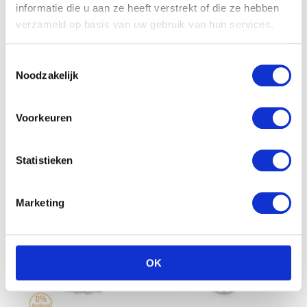
informatie die u aan ze heeft verstrekt of die ze hebben
verzameld op basis van uw gebruik van hun services.
Toestemmingsselectie
Noodzakelijk
Difrax – Moedermelk
Philips AVENT
Voorkeuren
bewaarzakjes
elektronische borstkolf
€
9.99
€
499.00
€
299.00
Statistieken
Aanbieding!
Marketing
OK