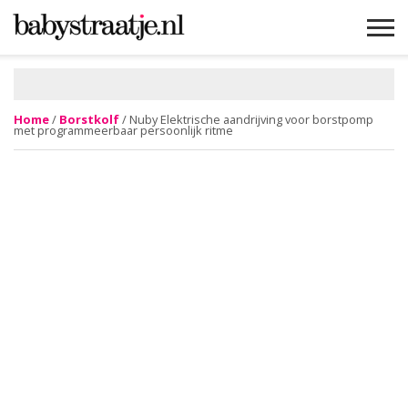
MAMABLOGS
MAMAVLOGS
ZWANGER
BABY
LIFESTYLE
MUSTHAVES
CELEBS
ADVIES
WEBSHOPS
GRATIS
WIN
KORTINGEN
Home
/
Borstkolf
/ Nuby Elektrische aandrijving voor borstpomp
met programmeerbaar persoonlijk ritme