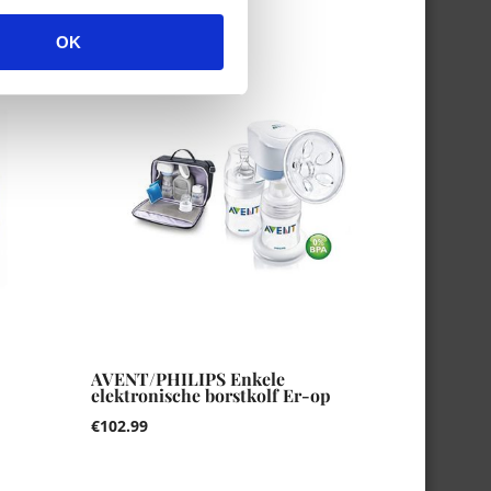
OK
AVENT/PHILIPS Enkele
elektronische borstkolf Er-op
€
102.99