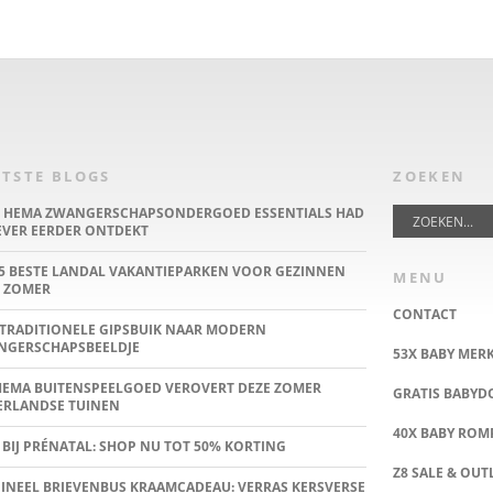
TSTE BLOGS
ZOEKEN
E HEMA ZWANGERSCHAPSONDERGOED ESSENTIALS HAD
IEVER EERDER ONTDEKT
5 BESTE LANDAL VAKANTIEPARKEN VOOR GEZINNEN
MENU
 ZOMER
CONTACT
TRADITIONELE GIPSBUIK NAAR MODERN
NGERSCHAPSBEELDJE
53X BABY MER
HEMA BUITENSPEELGOED VEROVERT DEZE ZOMER
GRATIS BABY
ERLANDSE TUINEN
40X BABY ROMP
 BIJ PRÉNATAL: SHOP NU TOT 50% KORTING
Z8 SALE & OUT
INEEL BRIEVENBUS KRAAMCADEAU: VERRAS KERSVERSE