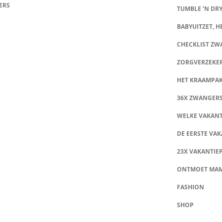
ERS
TUMBLE ‘N DRY
BABYUITZET, HE
CHECKLIST Z
ZORGVERZEKE
HET KRAAMPA
36X ZWANGER
WELKE VAKANT
DE EERSTE VAK
23X VAKANTIE
ONTMOET MA
FASHION
SHOP