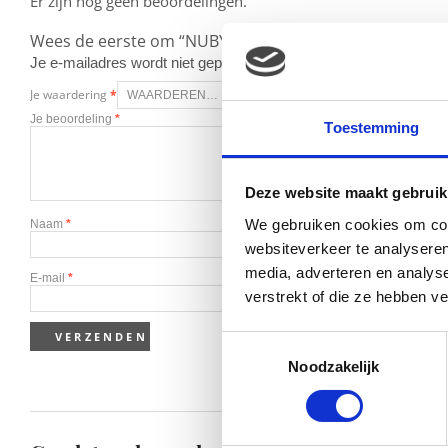
Er zijn nog geen beoordelingen.
Wees de eerste om “NUBY Natural Touch Borstkolf Expr
Je e-mailadres wordt niet gepubliceerd.
Vereiste velden zijn g
Je waardering
*
Je beoordeling
*
Toestemming
Deze website maakt gebruik
We gebruiken cookies om cont
Naam
*
websiteverkeer te analyseren
media, adverteren en analys
E-mail
*
verstrekt of die ze hebben v
Toestemmingsselectie
Noodzakelijk