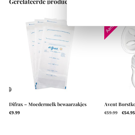
Gerelateerde producten
Aanbieding!
Difrax – Moedermelk bewaarzakjes
Avent Borstko
€
9.99
€
59.99
€
54.9