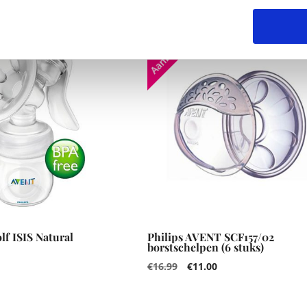
Aanbieding!
lf ISIS Natural
Philips AVENT SCF157/02
borstschelpen (6 stuks)
5
€
16.99
€
11.00