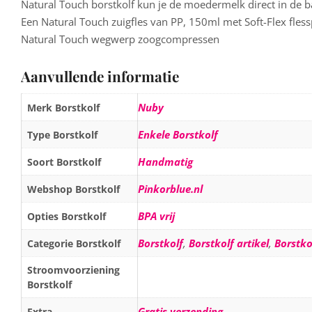
Natural Touch borstkolf kun je de moedermelk direct in de b
Een Natural Touch zuigfles van PP, 150ml met Soft-Flex fles
Natural Touch wegwerp zoogcompressen
Aanvullende informatie
Nuby
Merk Borstkolf
Enkele Borstkolf
Type Borstkolf
Handmatig
Soort Borstkolf
Pinkorblue.nl
Webshop Borstkolf
BPA vrij
Opties Borstkolf
Borstkolf
,
Borstkolf artikel
,
Borstko
Categorie Borstkolf
Stroomvoorziening
Borstkolf
Gratis verzending
Extra