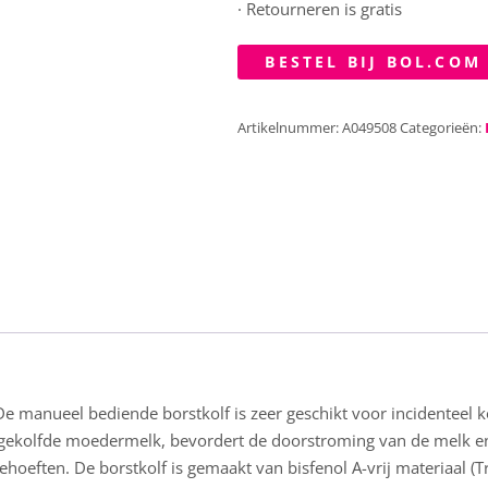
· Retourneren is gratis
BESTEL BIJ BOL.COM
Artikelnummer:
A049508
Categorieën:
e manueel bediende borstkolf is zeer geschikt voor incidentee
g gekolfde moedermelk, bevordert de doorstroming van de melk en
hoeften. De borstkolf is gemaakt van bisfenol A-vrij materiaal (T