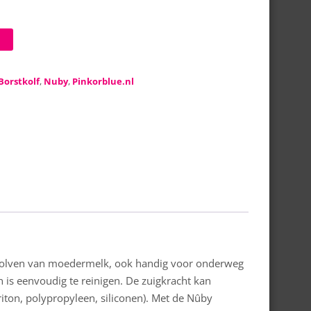
Borstkolf
,
Nuby
,
Pinkorblue.nl
l kolven van moedermelk, ook handig voor onderweg
 is eenvoudig te reinigen. De zuigkracht kan
riton, polypropyleen, siliconen). Met de Nûby