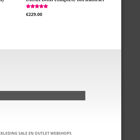
Gewaardeerd
€
229.00
5.00
uit 5
KKLEDING SALE EN OUTLET WEBSHOPS