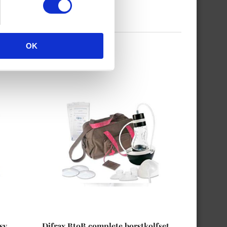
OK
sy
Difrax BtoB complete borstkolfset