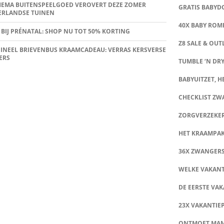
HEMA BUITENSPEELGOED VEROVERT DEZE ZOMER
GRATIS BABY
ERLANDSE TUINEN
40X BABY ROMP
 BIJ PRÉNATAL: SHOP NU TOT 50% KORTING
Z8 SALE & OUT
INEEL BRIEVENBUS KRAAMCADEAU: VERRAS KERSVERSE
ERS
TUMBLE ‘N DRY
BABYUITZET, HE
CHECKLIST Z
ZORGVERZEKE
HET KRAAMPA
36X ZWANGER
WELKE VAKANT
DE EERSTE VAK
23X VAKANTIE
ONTMOET MA