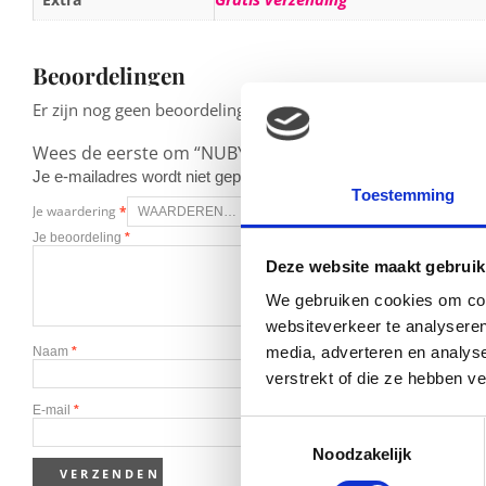
Beoordelingen
Er zijn nog geen beoordelingen.
Wees de eerste om “NUBY Natural Touch handkolf met b
Je e-mailadres wordt niet gepubliceerd.
Vereiste velden zijn g
Toestemming
Je waardering
*
Je beoordeling
*
Deze website maakt gebruik
We gebruiken cookies om cont
websiteverkeer te analyseren
media, adverteren en analys
Naam
*
verstrekt of die ze hebben v
E-mail
*
Toestemmingsselectie
Noodzakelijk