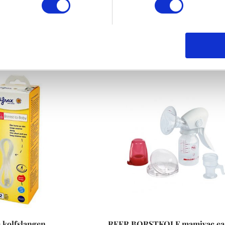
e kolfslangen
REER BORSTKOLF mamivac ea