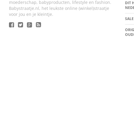
moederschap, babyproducten, lifestyle en fashion.
DIT 
NED
Babystraatje.nl, het leukste online (winkel)straatje
voor jou en je kleintje.
SALE
ORIG
OUD