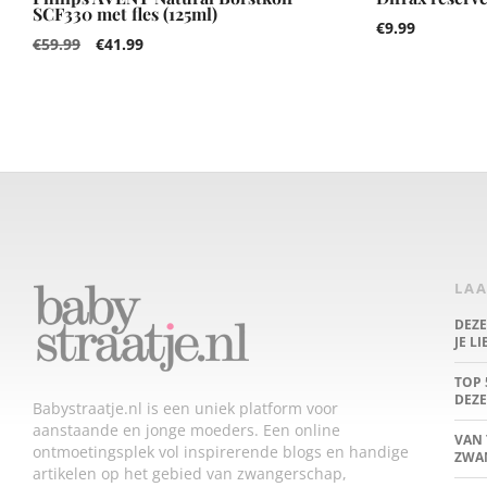
SCF330 met fles (125ml)
€
9.99
€
59.99
€
41.99
LAA
DEZ
JE L
TOP 
DEZE
Babystraatje.nl is een uniek platform voor
aanstaande en jonge moeders. Een online
VAN 
ontmoetingsplek vol inspirerende blogs en handige
ZWA
artikelen op het gebied van zwangerschap,