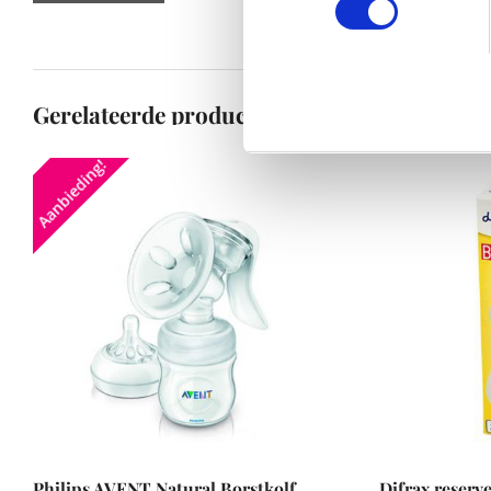
Gerelateerde producten
Aanbieding!
Philips AVENT Natural Borstkolf
Difrax reserv