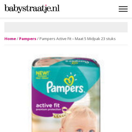
MAMABLOGS
MAMAVLOGS
ZWANGER
BABY
LIFESTYLE
MUSTHAVES
CELEBS
ADVIES
WEBSHOPS
GRATIS
WIN
KORTINGEN
Home
/
Pampers
/ Pampers Active Fit – Maat 5 Midpak 23 stuks