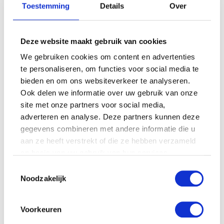
23 stuks” te beoordelen
Toestemming
Details
Over
Je e-mailadres wordt niet gepubliceerd.
Vereiste velden zijn
gemarkeerd met
*
Je waardering
*
Deze website maakt gebruik van cookies
Je beoordeling
*
We gebruiken cookies om content en advertenties
te personaliseren, om functies voor social media te
bieden en om ons websiteverkeer te analyseren.
Ook delen we informatie over uw gebruik van onze
Naam
*
site met onze partners voor social media,
adverteren en analyse. Deze partners kunnen deze
E-mail
*
gegevens combineren met andere informatie die u
aan ze heeft verstrekt of die ze hebben verzameld
op basis van uw gebruik van hun services.
Toestemmingsselectie
Noodzakelijk
Voorkeuren
Gerelateerde producten