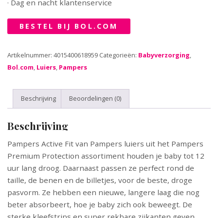
· Dag en nacht klantenservice
BESTEL BIJ BOL.COM
Artikelnummer:
4015400618959
Categorieën:
Babyverzorging
,
Bol.com
,
Luiers
,
Pampers
Beschrijving
Beoordelingen (0)
Beschrijving
Pampers Active Fit van Pampers luiers uit het Pampers
Premium Protection assortiment houden je baby tot 12
uur lang droog. Daarnaast passen ze perfect rond de
taille, de benen en de billetjes, voor de beste, droge
pasvorm. Ze hebben een nieuwe, langere laag die nog
beter absorbeert, hoe je baby zich ook beweegt. De
sterke kleefstrips en super rekbare zijkanten geven