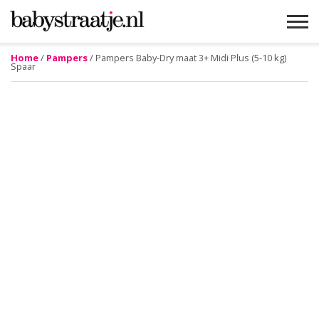
Home
/
Pampers
/ Pampers Baby-Dry maat 3+ Midi Plus (5-10 kg)
Spaar
MAMABLOGS
MAMAVLOGS
ZWANGER
BABY
LIFESTYLE
MUSTHAVES
CELEBS
ADVIES
WEBSHOPS
GRATIS
WIN
KORTINGEN