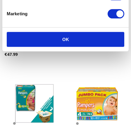
Marketing
Pampers Baby-Dry Gr. 6
Pampers Active Fit – Maat
OK
Extra Large (16+ kg)
3 Maandbox 204 st.
Maandv
€
54.99
€
47.99