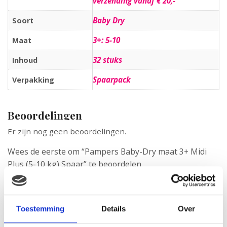
verzending vanaf € 20,-
Baby Dry
Soort
3+: 5-10
Maat
32 stuks
Inhoud
Spaarpack
Verpakking
Beoordelingen
Er zijn nog geen beoordelingen.
Wees de eerste om “Pampers Baby-Dry maat 3+ Midi
Plus (5-10 kg) Spaar” te beoordelen
Je e-mailadres wordt niet gepubliceerd.
Vereiste velden zijn
gemarkeerd met
*
Je waardering
*
Toestemming
Details
Over
Je beoordeling
*