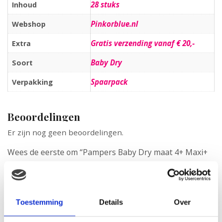
28 stuks
Inhoud
Pinkorblue.nl
Webshop
Gratis verzending vanaf € 20,-
Extra
Baby Dry
Soort
Spaarpack
Verpakking
Beoordelingen
Er zijn nog geen beoordelingen.
Wees de eerste om “Pampers Baby Dry maat 4+ Maxi+
(9-20 kg) Spaarpack” te beoordelen
Je e-mailadres wordt niet gepubliceerd.
Vereiste velden zijn
gemarkeerd met
*
Je waardering
*
Toestemming
Details
Over
Je beoordeling
*