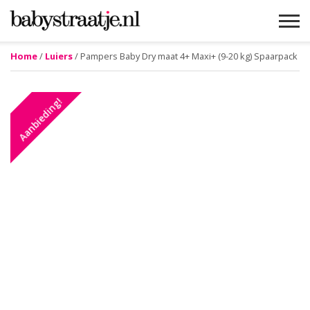
Home
/
Luiers
/ Pampers Baby Dry maat 4+ Maxi+ (9-20 kg) Spaarpack
MAMABLOGS
MAMAVLOGS
ZWANGER
BABY
LIFESTYLE
MUSTHAVES
CELEBS
ADVIES
WEBSHOPS
GRATIS
WIN
KORTINGEN
Aanbieding!