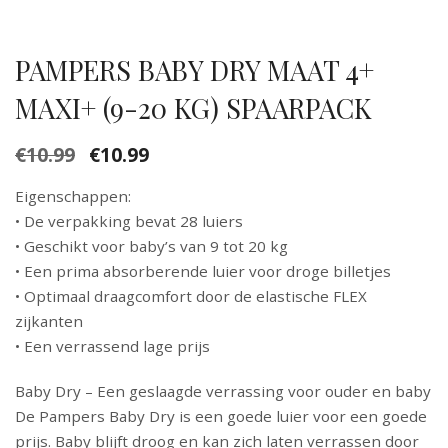
PAMPERS BABY DRY MAAT 4+
MAXI+ (9-20 KG) SPAARPACK
€
10.99
€
10.99
Oorspronkelijke
Huidige
prijs
prijs
Eigenschappen:
was:
is:
• De verpakking bevat 28 luiers
€10.99.
€10.99.
• Geschikt voor baby’s van 9 tot 20 kg
• Een prima absorberende luier voor droge billetjes
• Optimaal draagcomfort door de elastische FLEX
zijkanten
• Een verrassend lage prijs
Baby Dry – Een geslaagde verrassing voor ouder en baby
De Pampers Baby Dry is een goede luier voor een goede
prijs. Baby blijft droog en kan zich laten verrassen door