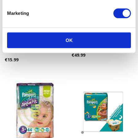
Marketing
OK
Pampers Simply Dry –
Pampers Baby Dry – Maat
Luiers Maat 5 – Jumbo box
5 Maandbox 144 st.
66st
€
49.99
€
15.99