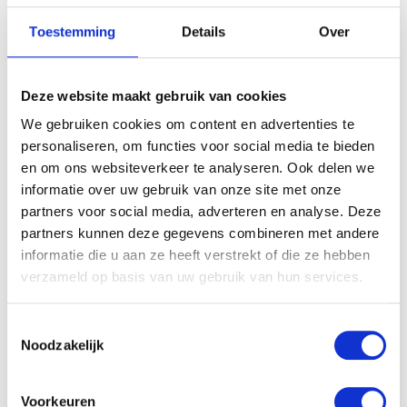
Wees de eerste om “Pampers Baby-Dry Gr. 3 Midi (4-9
kg) Maandbox 198” te beoordelen
Toestemming
Details
Over
Je e-mailadres wordt niet gepubliceerd.
Vereiste velden zijn
gemarkeerd met
*
Je waardering
*
Deze website maakt gebruik van cookies
Je beoordeling
*
We gebruiken cookies om content en advertenties te
personaliseren, om functies voor social media te bieden
en om ons websiteverkeer te analyseren. Ook delen we
informatie over uw gebruik van onze site met onze
Naam
*
partners voor social media, adverteren en analyse. Deze
partners kunnen deze gegevens combineren met andere
informatie die u aan ze heeft verstrekt of die ze hebben
E-mail
*
verzameld op basis van uw gebruik van hun services.
Toestemmingsselectie
Noodzakelijk
Voorkeuren