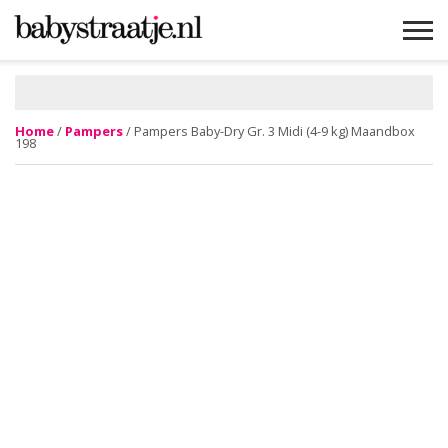
MAMABLOGS
MAMAVLOGS
ZWANGER
BABY
LIFESTYLE
MUSTHAVES
CELEBS
ADVIES
WEBSHOPS
GRATIS
WIN
KORTINGEN
Home
/
Pampers
/ Pampers Baby-Dry Gr. 3 Midi (4-9 kg) Maandbox
198