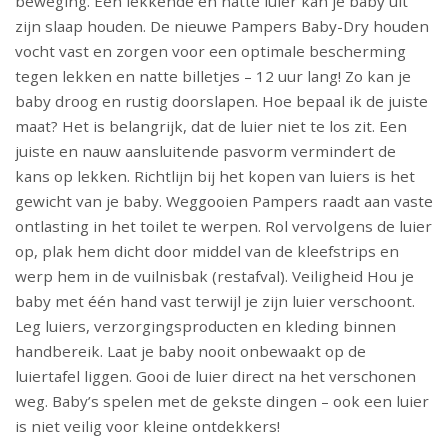
beweging. Een lekkende en natte luier kan je baby uit
zijn slaap houden. De nieuwe Pampers Baby-Dry houden
vocht vast en zorgen voor een optimale bescherming
tegen lekken en natte billetjes – 12 uur lang! Zo kan je
baby droog en rustig doorslapen. Hoe bepaal ik de juiste
maat? Het is belangrijk, dat de luier niet te los zit. Een
juiste en nauw aansluitende pasvorm vermindert de
kans op lekken. Richtlijn bij het kopen van luiers is het
gewicht van je baby. Weggooien Pampers raadt aan vaste
ontlasting in het toilet te werpen. Rol vervolgens de luier
op, plak hem dicht door middel van de kleefstrips en
werp hem in de vuilnisbak (restafval). Veiligheid Hou je
baby met één hand vast terwijl je zijn luier verschoont.
Leg luiers, verzorgingsproducten en kleding binnen
handbereik. Laat je baby nooit onbewaakt op de
luiertafel liggen. Gooi de luier direct na het verschonen
weg. Baby’s spelen met de gekste dingen – ook een luier
is niet veilig voor kleine ontdekkers!