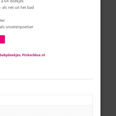
 à 64 doekjes
 als net uit het bad
ter
 als snoetenpoetser
Babydoekjes
,
Pinkorblue.nl