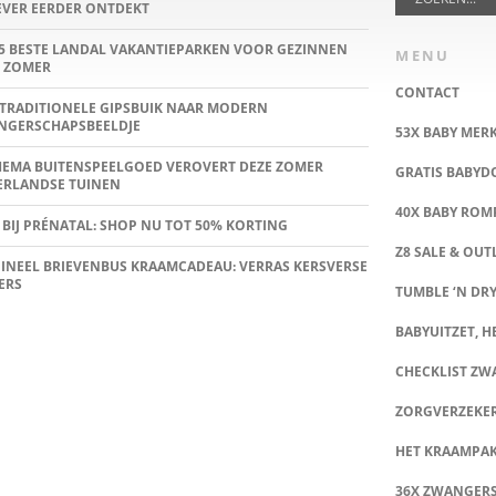
IEVER EERDER ONTDEKT
5 BESTE LANDAL VAKANTIEPARKEN VOOR GEZINNEN
MENU
 ZOMER
CONTACT
TRADITIONELE GIPSBUIK NAAR MODERN
NGERSCHAPSBEELDJE
53X BABY MER
HEMA BUITENSPEELGOED VEROVERT DEZE ZOMER
GRATIS BABY
ERLANDSE TUINEN
40X BABY ROMP
 BIJ PRÉNATAL: SHOP NU TOT 50% KORTING
Z8 SALE & OUT
INEEL BRIEVENBUS KRAAMCADEAU: VERRAS KERSVERSE
ERS
TUMBLE ‘N DRY
BABYUITZET, HE
CHECKLIST Z
ZORGVERZEKE
HET KRAAMPA
36X ZWANGER