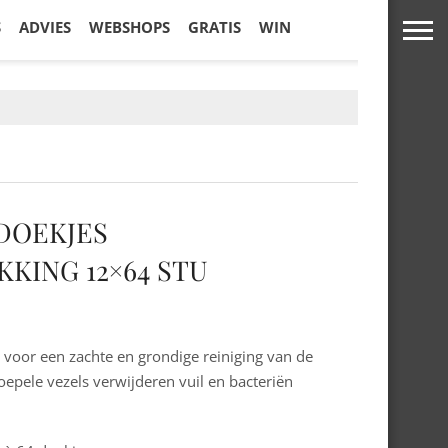
S
ADVIES
WEBSHOPS
GRATIS
WIN
DOEKJES
KING 12×64 STU
l voor een zachte en grondige reiniging van de
oepele vezels verwijderen vuil en bacteriën