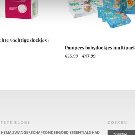
hte vochtige doekjes /
Pampers babydoekjes multipac
€
35.99
€
17.99
TSTE BLOGS
ZOEKEN
E HEMA ZWANGERSCHAPSONDERGOED ESSENTIALS HAD