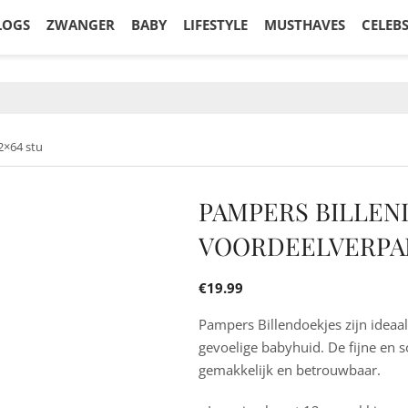
LOGS
ZWANGER
BABY
LIFESTYLE
MUSTHAVES
CELEB
2×64 stu
PAMPERS BILLEN
VOORDEELVERPAK
€
19.99
Pampers Billendoekjes zijn ideaa
gevoelige babyhuid. De fijne en s
gemakkelijk en betrouwbaar.