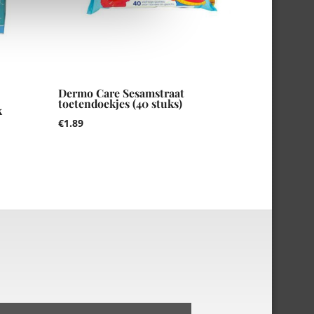
Dermo Care Sesamstraat
toetendoekjes (40 stuks)
k
€
1.89