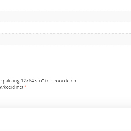
rpakking 12×64 stu” te beoordelen
emarkeerd met
*