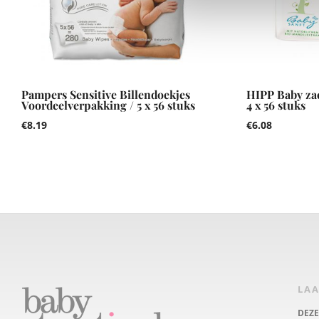
Pampers Sensitive Billendoekjes
HIPP Baby zac
Voordeelverpakking / 5 x 56 stuks
4 x 56 stuks
€
8.19
€
6.08
LAA
DEZ