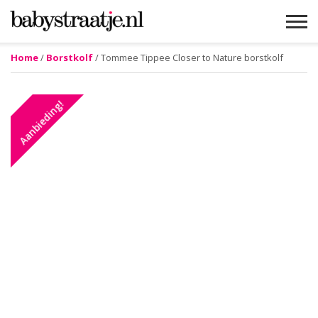
Home
/
Borstkolf
/ Tommee Tippee Closer to Nature borstkolf
MAMABLOGS
MAMAVLOGS
ZWANGER
BABY
LIFESTYLE
MUSTHAVES
CELEBS
ADVIES
WEBSHOPS
GRATIS
WIN
KORTINGEN
Aanbieding!