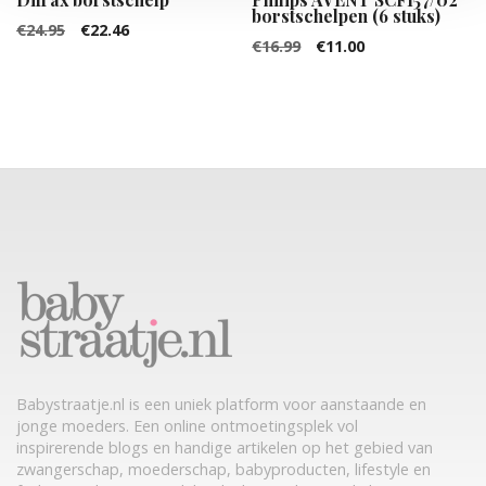
borstschelpen (6 stuks)
Oorspronkelijke
Huidige
€
24.95
€
22.46
Oorspronkelijke
Huidige
€
16.99
€
11.00
prijs
prijs
prijs
prijs
was:
is:
was:
is:
€24.95.
€22.46.
€16.99.
€11.00.
Babystraatje.nl is een uniek platform voor aanstaande en
jonge moeders. Een online ontmoetingsplek vol
inspirerende blogs en handige artikelen op het gebied van
zwangerschap, moederschap, babyproducten, lifestyle en