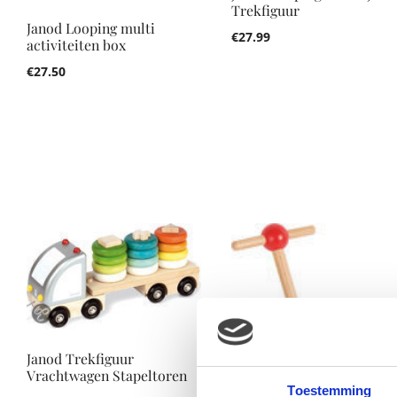
Trekfiguur
Janod Looping multi
€
27.99
activiteiten box
€
27.50
Janod Trekfiguur
Vrachtwagen Stapeltoren
Toestemming