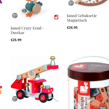
Janod Gebaksetje
Magnetisch
€
26.95
Janod Crazy Eend –
Duwkar
€
25.99