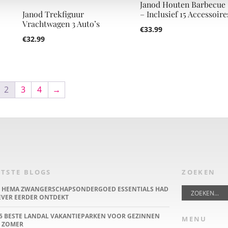
Janod Houten Barbecue 
Janod Trekfiguur
– Inclusief 15 Accessoire
Vrachtwagen 3 Auto’s
€
33.99
€
32.99
2
3
4
→
TSTE BLOGS
ZOEKEN
E HEMA ZWANGERSCHAPSONDERGOED ESSENTIALS HAD
IEVER EERDER ONTDEKT
5 BESTE LANDAL VAKANTIEPARKEN VOOR GEZINNEN
MENU
 ZOMER