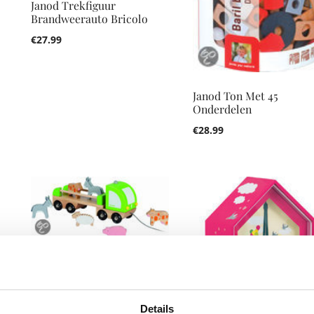
Janod Trekfiguur
Brandweerauto Bricolo
€
27.99
Janod Ton Met 45
Onderdelen
€
28.99
Janod Trekfiguur
Vrachtwagen met Dieren
€
29.99
Details