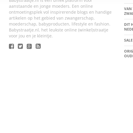
Babystraatje.nl is een uniek platform voor
aanstaande en jonge moeders. Een online
VAN 
ontmoetingsplek vol inspirerende blogs en handige
ZWA
artikelen op het gebied van zwangerschap,
moederschap, babyproducten, lifestyle en fashion.
DIT 
NED
Babystraatje.nl, het leukste online (winkel)straatje
voor jou en je kleintje.
SALE
ORIG
OUD