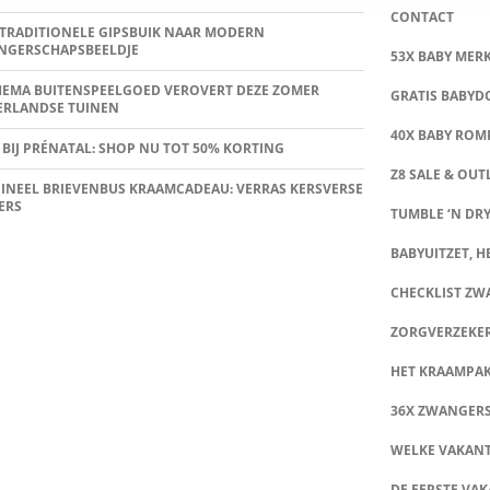
CONTACT
TRADITIONELE GIPSBUIK NAAR MODERN
NGERSCHAPSBEELDJE
53X BABY MER
HEMA BUITENSPEELGOED VEROVERT DEZE ZOMER
GRATIS BABY
ERLANDSE TUINEN
40X BABY ROMP
 BIJ PRÉNATAL: SHOP NU TOT 50% KORTING
Z8 SALE & OUT
INEEL BRIEVENBUS KRAAMCADEAU: VERRAS KERSVERSE
ERS
TUMBLE ‘N DRY
BABYUITZET, HE
CHECKLIST Z
ZORGVERZEKE
HET KRAAMPA
36X ZWANGER
WELKE VAKANT
DE EERSTE VAK