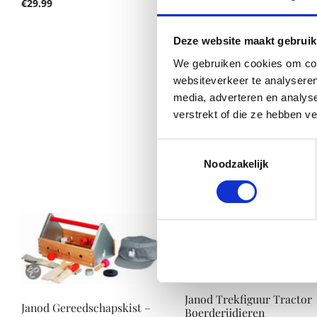
€
29.99
Deze website maakt gebruik
We gebruiken cookies om cont
websiteverkeer te analyseren
media, adverteren en analys
verstrekt of die ze hebben v
Janod Tatoo Duw- En
Rolstok
Toestemmingsselectie
Noodzakelijk
€
29.99
Janod Trekfiguur Tractor
Janod Gereedschapskist –
Boerderijdieren