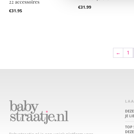
22 accessoires
€
31.99
€
31.95
←
1
LAA
DEZ
JE L
TOP 
DEZE