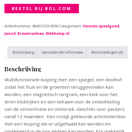
BESTEL BIJ BOL.COM
Artikelnummer:
86401529-0000
Categorieën:
Houten speelgoed
,
Janod
,
Kraamcadeau
,
Wehkamp.nl
Beschrijving
Aanvullende informatie
Beoordelingen (0)
Beschrijving
Multifunctionele looping met: een spiegel, een doolhof
zodat het fruit en de groenten teruggevonden kan
worden, een magnetisch tangram, een klok voor het
leren klokkijken en een telraam voor de ontwikkeling
van de concentratie en motoriek. Geschikt voor peuters
vanaf 12 maanden. Een vrolijk gekleurde activiteitenbox
met een looping die er uitgehaald kan worden en
omgekeerd in de box gedaan kan worden. Erg makkelijk