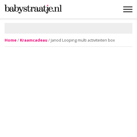
MAMABLOGS
MAMAVLOGS
ZWANGER
BABY
LIFESTYLE
MUSTHAVES
CELEBS
ADVIES
WEBSHOPS
GRATIS
WIN
KORTINGEN
Home
/
Kraamcadeau
/ Janod Looping multi activiteiten box