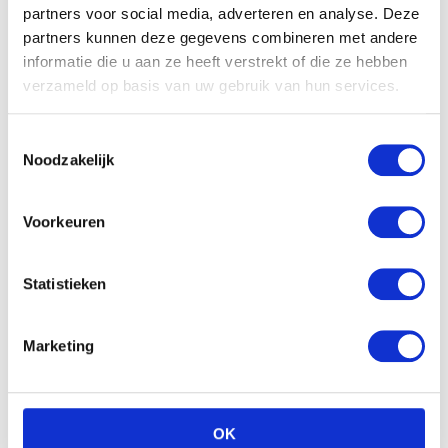
partners voor social media, adverteren en analyse. Deze
partners kunnen deze gegevens combineren met andere
informatie die u aan ze heeft verstrekt of die ze hebben
verzameld op basis van uw gebruik van hun services.
Toestemmingsselectie
Noodzakelijk
Voorkeuren
Vdm Floppy hond 27cm
donkerbruin
Statistieken
€
18.36
Disney Minnie mouse
plush 20cm rode jurkje
Marketing
€
17.22
OK