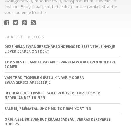
zwangerschap, moederschap, babyproducten, lifestyle en
fashion. Babystraatje.nl, het leukste online (winkel)straatje
voor jou en je kleintje.
LAATSTE BLOGS
DEZE HEMA ZWANGERSCHAPSONDERGOED ESSENTIALS HAD JE
LIEVER EERDER ONTDEKT
TOP 5 BESTE LANDAL VAKANTIEPARKEN VOOR GEZINNEN DEZE
ZOMER
VAN TRADITIONELE GIPSBUIK NAAR MODERN
ZWANGERSCHAPSBEELDJE
DIT HEMA BUITENSPEELGOED VEROVERT DEZE ZOMER
NEDERLANDSE TUINEN
SALE BIJ PRÉNATAL: SHOP NU TOT 50% KORTING
ORIGINEEL BRIEVENBUS KRAAMCADEAU: VERRAS KERSVERSE
OUDERS