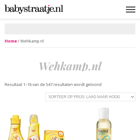
MAMABLOGS
MAMAVLOGS
ZWANGER
BABY
LIFESTYLE
MUSTHAVES
CELEBS
ADVIES
WEBSHOPS
GRATIS
WIN
KORTINGEN
Home
/ Wehkamp.nl
Wehkamp.nl
Resultaat 1–16 van de 547 resultaten wordt getoond