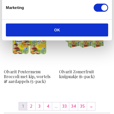
Marketing
OK
Olvarit Peutermenu
Olvarit Zomerfruit
Broccoli met kip, wortels
knijpzakje (6-pack)
& aardappels (5-pack)
1
2
3
4
…
33
34
35
→