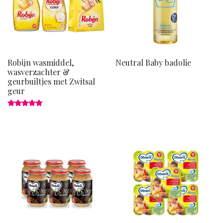
Robijn wasmiddel,
Neutral Baby badolie
wasverzachter &
geurbuiltjes met Zwitsal
geur
Gewaardeerd
5.00
uit 5