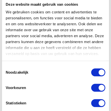
Deze website maakt gebruik van cookies
We gebruiken cookies om content en advertenties te
personaliseren, om functies voor social media te bieden
Olvarit Mijn Eerste Hapjes
Olvarit Bloemkool risotto
worteltjes met aardappel
met een vleugje kaas
en om ons websiteverkeer te analyseren. Ook delen we
informatie over uw gebruik van onze site met onze
partners voor social media, adverteren en analyse. Deze
partners kunnen deze gegevens combineren met andere
informatie die u aan ze heeft verstrekt of die ze hebben
verzameld op basis van uw gebruik van hun services.
Toestemmingsselectie
Noodzakelijk
Voorkeuren
Olvarit Mijn Eerst Hapjes
Olvarit Mijn Eerste Hapjes
wortel, bloemkool en rijst
peer, druif, sinaasappel en
Statistieken
(6-pack)
banaan (6-pack)