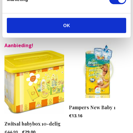
Pampers Active Fit Maxi
Pampers Active Fit Midi 3
4+ 24st
48ST
€
11.66
€
17.52
OK
Aanbieding!
Pampers New Baby 1
€
13.16
Zwitsal babybox 10-delig
€
44.99
€
29.00